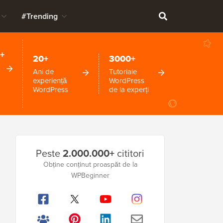
#Trending
+
20+
3000+
Ani de
Tutoriale
experiență
WordPress
WordPress
de la experți
Bara
Peste
2.000.000+
cititori
laterală
Obține conținut proaspăt de la
WPBeginner
principală