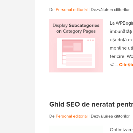
De
Personal editorial
|
Dezvăluirea cititorilor
La WPBegin
îmbunătăți 
ușurință ex
menține util
fericire, W
să…
Citeșt
Ghid SEO de neratat pentr
De
Personal editorial
|
Dezvăluirea cititorilor
Optimizare