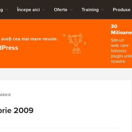
og
Începe aici
Oferte
Training
Produse
30
Milioane
 aveți cea mai mare nevoie.
Site-uri
web care
dPress
folosesc
plugin-urile
noastre
MBRIE
brie 2009