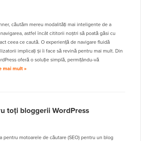
ner, căutăm mereu modalități mai inteligente de a
navigarea, astfel încât cititorii noștri să poată găsi cu
act ceea ce caută. O experiență de navigare fluidă
izatorii implicați și îi face să revină pentru mai mult. Din
ordPress oferă o soluție simplă, permițându-vă
e mai mult »
u toți bloggerii WordPress
a pentru motoarele de căutare (SEO) pentru un blog