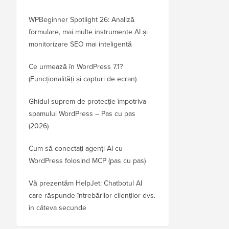
WPBeginner Spotlight 26: Analiză
formulare, mai multe instrumente AI și
monitorizare SEO mai inteligentă
Ce urmează în WordPress 7.1?
(Funcționalități și capturi de ecran)
Ghidul suprem de protecție împotriva
spamului WordPress – Pas cu pas
(2026)
Cum să conectați agenți AI cu
WordPress folosind MCP (pas cu pas)
Vă prezentăm HelpJet: Chatbotul AI
care răspunde întrebărilor clienților dvs.
în câteva secunde