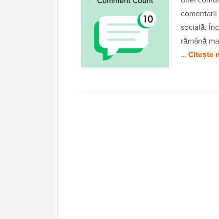
comentarii 
socială. Înc
rămână mai
…
Citește 