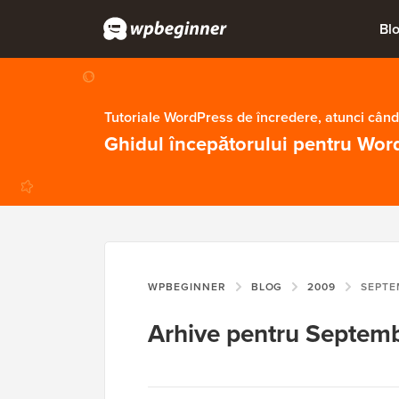
Bl
Tutoriale WordPress de încredere, atunci când
Ghidul începătorului pentru Wor
WPBEGINNER
BLOG
2009
SEPTE
Arhive pentru Septem