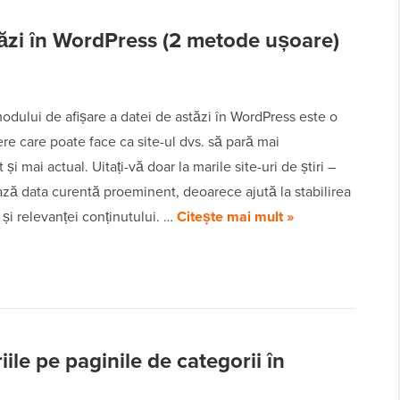
tăzi în WordPress (2 metode ușoare)
odului de afișare a datei de astăzi în WordPress este o
re care poate face ca site-ul dvs. să pară mai
 și mai actual. Uitați-vă doar la marile site-uri de știri –
ază data curentă proeminent, deoarece ajută la stabilirea
 și relevanței conținutului. …
Citește mai mult »
ile pe paginile de categorii în