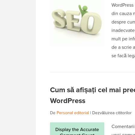
WordPress e
din cauza n
despre cum
inadecvate
mult pe inf
de a scrie 
se facă leg
Cum să afișați cel mai pre
WordPress
De
Personal editorial
|
Dezvăluirea cititorilor
Comentarii
unei comuni