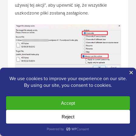
używaj tej akcji”, aby upewnić się, że wszystkie
uszkodzone pliki zostaną zastąpione.
Na koniec kliknij przycisk „OK”. Twoje starsze pliki
WordPress zostaną teraz zastąpione nowymi kopiami.
Jeśli wymiana uszkodzonych plików nie rozwiąże
problemu, przejdź do następnego kroku.
8. Zainstaluj zaporę sieciową na swojej