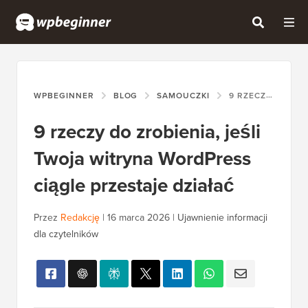
WPBEGINNER
BLOG
SAMOUCZKI
9 RZECZY DO ZROBIENIA, JEŚLI TWOJA WITRYNA WORDPRESS CIĄGLE PRZESTAJE DZIAŁAĆ
9 rzeczy do zrobienia, jeśli
Twoja witryna WordPress
ciągle przestaje działać
Przez
Redakcję
|
16 marca 2026
|
Ujawnienie informacji
dla czytelników