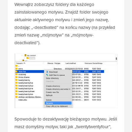
Wewnątrz zobaczysz foldery dla każdego
zainstalowanego motywu. Znajdź folder swojego
aktualnie aktywnego motywu i zmień jego nazwę,
dodając „-deactivated” na końcu nazwy (na przykład
zmień nazwę „mójmotyw” na „mójmotyw-
deactivated”).
Spowoduje to dezaktywację bieżącego motywu. Jeśli
masz domyślny motyw, taki jak „twentytwentyfour”,