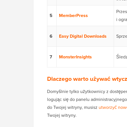
Przes
5
MemberPress
i ogr
6
Easy Digital Downloads
Sprze
7
MonsterInsights
Śledz
Dlaczego warto używać wtycz
Domyślnie tylko użytkownicy z dostępem
logując się do panelu administracyjnego.
do Twojej witryny, musisz
utworzyć now
Twojej witryny.