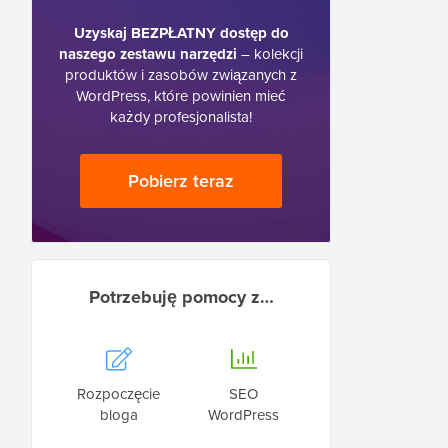
Uzyskaj BEZPŁATNY dostęp do
naszego zestawu narzędzi
– kolekcji
produktów i zasobów związanych z
WordPress, które powinien mieć
każdy profesjonalista!
Pobierz teraz
Potrzebuję pomocy z…
Rozpoczęcie
SEO
bloga
WordPress