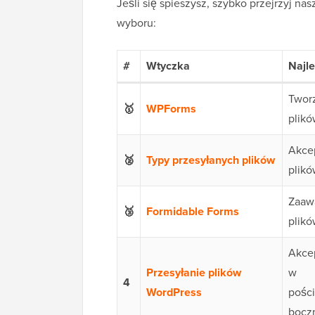
Jeśli się spieszysz, szybko przejrzyj na
wyboru:
#
Wtyczka
Najle
Tworz
🥇
WPForms
plik
Akce
🥈
Typy przesyłanych plików
plik
Zaaw
🥉
Formidable Forms
plik
Akce
Przesyłanie plików
w
4
WordPress
pości
bocz