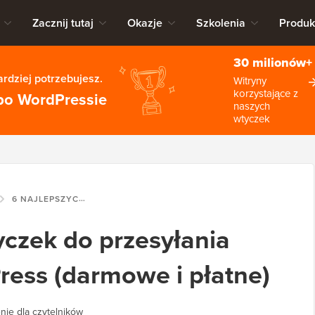
Zacznij tutaj
Okazje
Szkolenia
Produk
30 milionów+
rdziej potrzebujesz.
Witryny
korzystające z
po WordPressie
naszych
wtyczek
6 NAJLEPSZYCH WTYCZEK DO PRZESYŁANIA PLIKÓW DLA WORDPRESS (DARMOWE I PŁATNE)
yczek do przesyłania
ress (darmowe i płatne)
nie dla czytelników