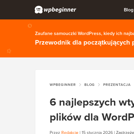
Blog
Zaufane samouczki WordPress, kiedy ich najba
Przewodnik dla początkujących 
WPBEGINNER
BLOG
PREZENTACJA
6 najlepszych wt
plików dla WordP
Przez
Redakcję
|
15 stycznia 2026
|
Zastrzeże