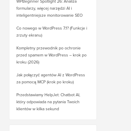
WPBeginner Spotlight 26: Analiza
formularzy, więcej narzędzi AI i
inteligentniejsze monitorowanie SEO
Co nowego w WordPress 7.1? (Funkcje i
zrzuty ekranu)
Kompletny przewodnik po ochronie
przed spamem w WordPress – krok po
kroku (2026)
Jak połączyć agentów AI z WordPress
za pomocą MCP (krok po kroku)
Przedstawiamy HelpJet: Chatbot AI,
który odpowiada na pytania Twoich
klientów w kilka sekund