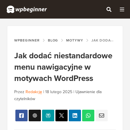
WPBEGINNER
BLOG
MOTYWY
JAK DODAĆ NIESTANDARDOWE MENU NAWIGACYJNE W MOTYWACH WORDPRESS
Jak dodać niestandardowe
menu nawigacyjne w
motywach WordPress
Przez
Redakcję
|
18 lutego 2025
|
Ujawnienie dla
czytelników