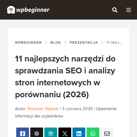
WPBEGINNER
BLOG
PREZENTACJA
11 NAJLEPSZYCH NARZĘDZI DO SPRAWDZANIA SEO I ANALIZY STRON INTERNETOWYCH W PORÓWNANIU (2026)
11 najlepszych narzędzi do
sprawdzania SEO i analizy
stron internetowych w
porównaniu (2026)
Autor:
Nouman Yaqoob
|
3 czerwca 2026
|
Ujawnienie
informacji dla czytelników