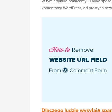
W tym artykule pokażemy Ci kilka sposo
komentarzy WordPress, od prostych roz
Dlaczego ludzie wysyłają sp