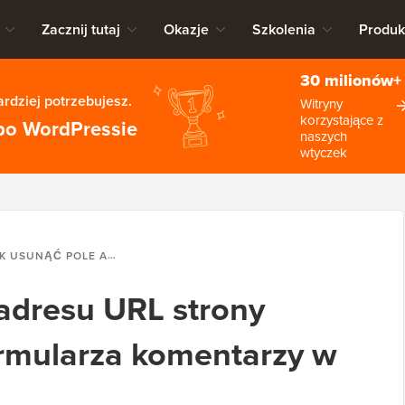
Zacznij tutaj
Okazje
Szkolenia
Produk
30 milionów+
rdziej potrzebujesz.
Witryny
korzystające z
po WordPressie
naszych
wtyczek
 POLE ADRESU URL STRONY INTERNETOWEJ Z FORMULARZA KOMENTARZY W WORDPRESSIE
adresu URL strony
ormularza komentarzy w