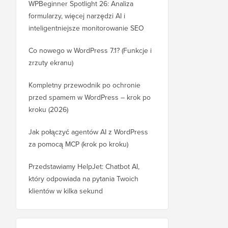
WPBeginner Spotlight 26: Analiza
formularzy, więcej narzędzi AI i
inteligentniejsze monitorowanie SEO
Co nowego w WordPress 7.1? (Funkcje i
zrzuty ekranu)
Kompletny przewodnik po ochronie
przed spamem w WordPress – krok po
kroku (2026)
Jak połączyć agentów AI z WordPress
za pomocą MCP (krok po kroku)
Przedstawiamy HelpJet: Chatbot AI,
który odpowiada na pytania Twoich
klientów w kilka sekund