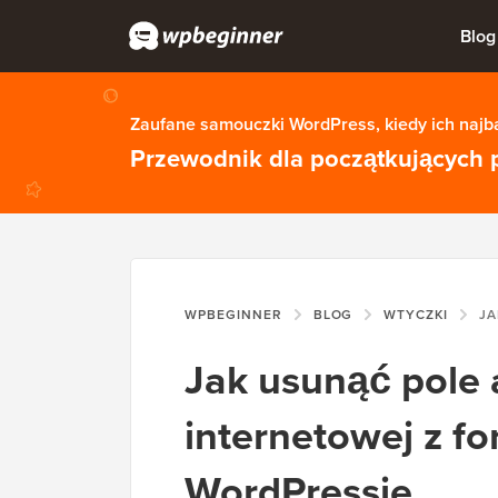
Blog
Zaufane samouczki WordPress, kiedy ich najba
Przewodnik dla początkujących 
WPBEGINNER
BLOG
WTYCZKI
JAK USUNĄĆ
Jak usunąć pole 
internetowej z f
WordPressie