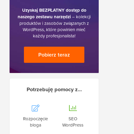
Uzyskaj BEZPŁATNY dostęp do
naszego zestawu narzędzi
– kolekcji
produktów i zasobów związanych z
WordPress, które powinien mieć
każdy profesjonalista!
Pobierz teraz
Potrzebuję pomocy z…
Rozpoczęcie
SEO
bloga
WordPress