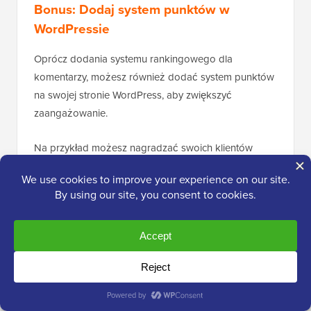
Bonus: Dodaj system punktów w
WordPressie
Oprócz dodania systemu rankingowego dla
komentarzy, możesz również dodać system punktów
na swojej stronie WordPress, aby zwiększyć
zaangażowanie.
Na przykład możesz nagradzać swoich klientów
punktami za
rejestrację użytkownika
, zakup produktu
lub w ramach programu lojalnościowego. Następnie
możesz przyznać nagrody lub ekskluzywne treści
odwiedzającym z największą liczbą punktów.
Jeśli masz
witrynę członkowską
, możesz również
zaoferować ulepszenie poziomu użytkownikom z
określoną liczbą punktów.