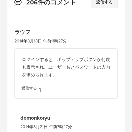
読
206件のコメント
返信する
者
と
の
ラウフ
イ
2014年8月18日 午前11時27分
ン
タ
ログインすると、ポップアップボタンが何度
ラ
も表示され、ユーザー名とパスワードの入力
ク
を求められます。
シ
返信する
ョ
ン
demonkoryu
2014年8月21日 午前7時47分