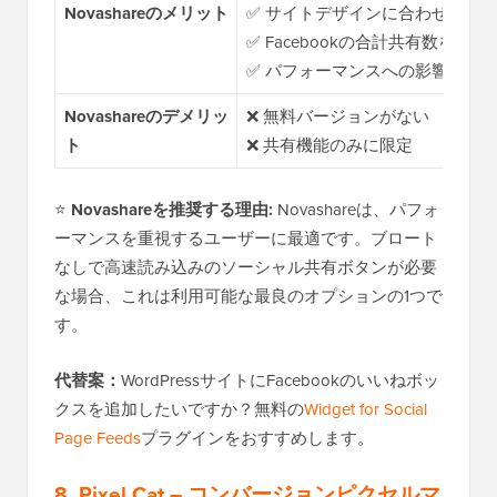
Novashareのメリット
✅ サイトデザインに合わせたス
✅ Facebookの合計共有数を表示
✅ パフォーマンスへの影響を最
Novashareのデメリッ
❌ 無料バージョンがない
ト
❌ 共有機能のみに限定
⭐
Novashareを推奨する理由:
Novashareは、パフォ
ーマンスを重視するユーザーに最適です。ブロート
なしで高速読み込みのソーシャル共有ボタンが必要
な場合、これは利用可能な最良のオプションの1つで
す。
代替案：
WordPressサイトにFacebookのいいねボッ
クスを追加したいですか？無料の
Widget for Social
Page Feeds
プラグインをおすすめします。
8. Pixel Cat – コンバージョンピクセルマ