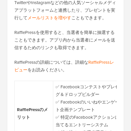
TwitterやInstagramなどの他の人気ソーシャルメディ
アプラットフォームと連携したり、プレゼントを実
行して
メールリストを増やす
こともできます。
RafflePressを使用すると、当選者を簡単に抽選する
こともできます。アプリ内から当選者にメールを送
信するためのリンクも取得できます。
RafflePressの詳細については、詳細な
RafflePressレ
ビュー
をお読みください。
✅ Facebookコンテストやプレゼ
グ＆ドロップビルダー
✅ Facebookのいいねやエンゲー
RafflePressのメ
ト企画テンプレート
リット
✅ 特定のFacebookアクションに
当てるエントリーシステム