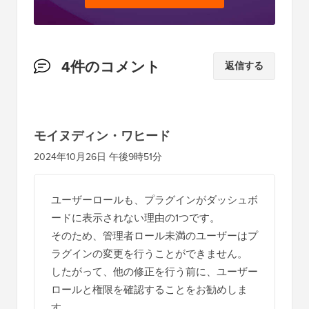
読
4件のコメント
返信する
者
と
の
モイヌディン・ワヒード
イ
2024年10月26日 午後9時51分
ン
タ
ユーザーロールも、プラグインがダッシュボ
ラ
ードに表示されない理由の1つです。
ク
そのため、管理者ロール未満のユーザーはプ
シ
ラグインの変更を行うことができません。
したがって、他の修正を行う前に、ユーザー
ョ
ロールと権限を確認することをお勧めしま
ン
す。