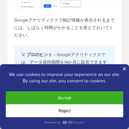
Googleアナリティクスで統計情報が表示されるまで
には、しばらく時間がかかることを覚えておいてく
ださい。
💡
プロのヒント：
Googleアナリティクスで
は、データ保持期間を14か月に延長できます
が、デフォルトの2か月のオプションを選択
した場合でも、
GDPR
のようなプライバシー
規則は引き続き適用されます。
そのため、トラッキングする前にユーザーの
同意を得る必要があり、データ保持期間を
プ
ライバシーポリシー
に記載することをお勧め
します。