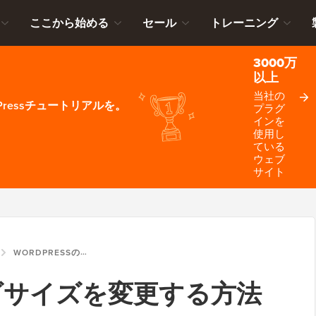
ここから始める
セール
トレーニング
3000万
以上
当社の
ressチュートリアルを。
プラグ
インを
使用し
ている
ウェブ
サイト
WORDPRESSのロゴサイズを変更する方法（どのテーマでも動作します）
のロゴサイズを変更する方法