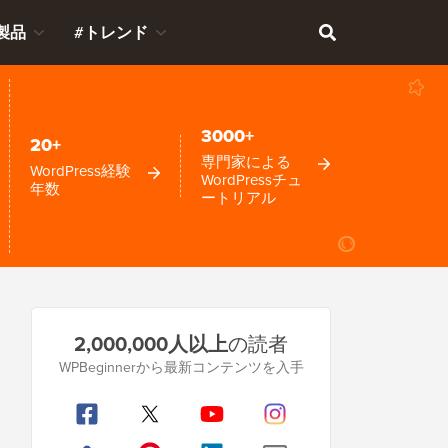
製品
#トレンド
3000+
20+
専門家による
WordPress経験
WordPressチュ
年数
ートリアル
プ
2,000,000人以上
の読者
ラ
WPBeginnerから最新コンテンツを入手
イ
マ