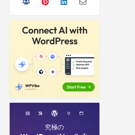
リ
サ
イ
ド
バ
ー
究極の