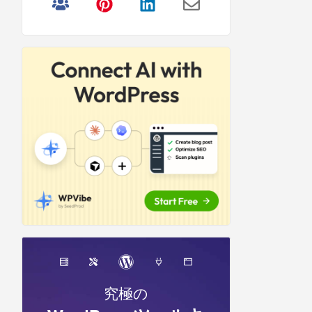
リ
サ
イ
ド
バ
ー
究極の