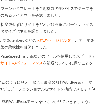
トフォンやタブレットを含む複数のデバイスでテーマを
性のあるレイアウトを確認しました。
一切変更せずにサイトをどれだけ簡単にパーソナライズ
スタマイズパネルを調査しました。
torやGutenbergなどの
人気のページビルダー
とテーマを
編集の柔軟性を確保しました。
ixやPageSpeed Insightsなどのツールを使用してスピードテ
が
サイトのパフォーマンス
を最適なレベルに保つことを
のように見え、感じる最高の無料WordPressテーマ
けずにプロフェッショナルなサイトを構築できます！🚀
料WordPressテーマをいくつか見ていきましょう。