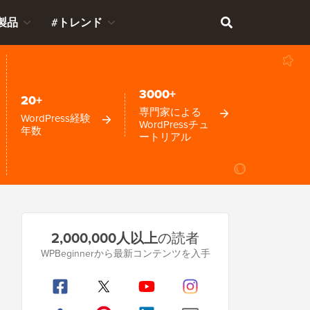
製品
#トレンド
3000+
20+
専門家による
WordPress経験
WordPressチュ
年数
ートリアル
プ
2,000,000人以上
の読者
ラ
WPBeginnerから最新コンテンツを入手
イ
マ