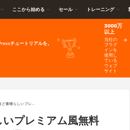
ここから始める
セール
トレーニング
3000万
以上
当社の
ressチュートリアルを。
プラグ
インを
使用し
ている
ウェブ
サイト
しいプレミアム風無料WORDPRESSテーマ19選
しいプレミアム風無料