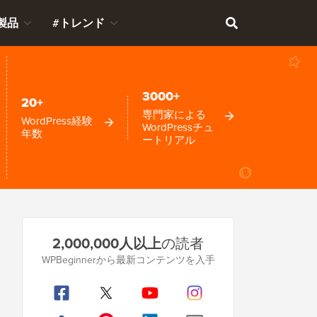
製品
#トレンド
3000+
20+
専門家による
WordPress経験
WordPressチュ
年数
ートリアル
プ
2,000,000人以上
の読者
ラ
WPBeginnerから最新コンテンツを入手
イ
マ