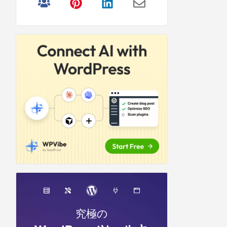
リ
サ
イ
ド
バ
ー
究極の