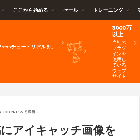
ここから始める
セール
トレーニング
3000万
以上
当社の
ressチュートリアルを。
プラグ
インを
使用し
ている
ウェブ
サイト
ORDPRESSで投稿にアイキャッチ画像を必須にする方法
で投稿にアイキャッチ画像を