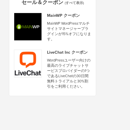
セール＆クーポン
(すべて表示)
MainWP クーポン
MainWP WordPressマルチ
サイトマネージャープラ
グインが15%オフになりま
す。
LiveChat Inc クーポン
WordPressユーザー向けの
最高のライブチャットサ
ービスプロバイダーの1つ
であるLiveChatの30日間
無料トライアルと30%割
引をご利用ください。