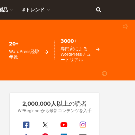
製品
#トレンド
3000+
20+
専門家による
WordPress経験
WordPressチュ
年数
ートリアル
プ
2,000,000人以上
の読者
ラ
WPBeginnerから最新コンテンツを入手
イ
マ