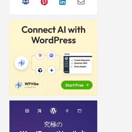
リ
サ
イ
ド
バ
ー
究極の