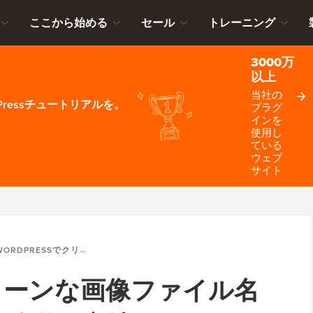
ここから始める
セール
トレーニング
3000万
以上
当社の
ressチュートリアルを。
プラグ
インを
使用し
ている
ウェブ
サイト
ORDPRESSでクリーンな画像ファイル名を強制する方法（簡単な方法）
でクリーンな画像ファイル名