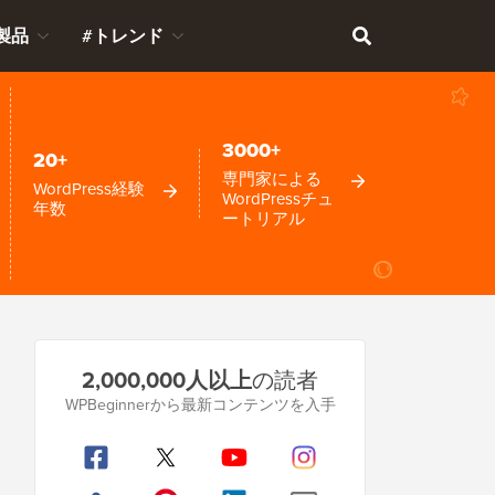
製品
#トレンド
3000+
20+
専門家による
WordPress経験
WordPressチュ
年数
ートリアル
プ
2,000,000人以上
の読者
ラ
WPBeginnerから最新コンテンツを入手
イ
マ