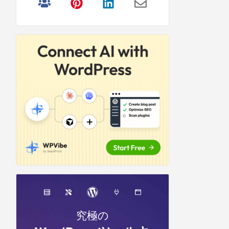
リ
サ
イ
ド
バ
ー
究極の