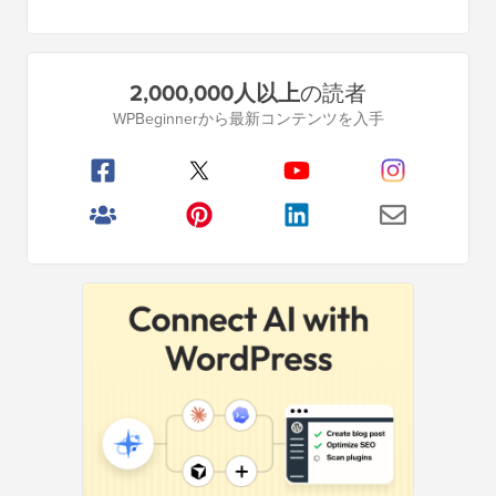
プ
2,000,000人以上
の読者
ラ
WPBeginnerから最新コンテンツを入手
イ
マ
リ
サ
イ
ド
バ
ー