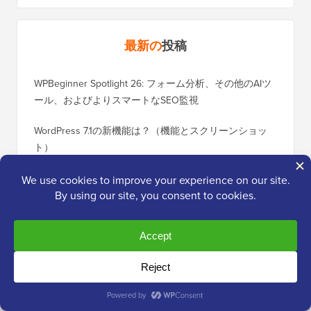
最新の
投稿
WPBeginner Spotlight 26: フォーム分析、その他のAIツ
ール、およびよりスマートなSEO監視
WordPress 7.1の新機能は？（機能とスクリーンショッ
ト）
究極のWordPressスパム保護ガイド–ステップバイステ
ップ（2026）
MCPを使用してAIエージェントとWordPressを接続する
方法（ステップバイステップ）
HelpJetの紹介：顧客の質問に数秒で回答するAIチャッ
トボット