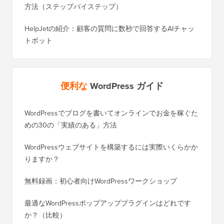
方法（ステップバイステップ）
HelpJetの紹介：顧客の質問に数秒で回答するAIチャッ
トボット
便利な
WordPress ガイド
WordPressでブログを書いてオンラインでお金を稼ぐた
WordP
めの30の「実績のある」方法
行する
WordPressウェブサイトを構築するには実際いくらかか
SEOを
りますか？
く移行
無料録画：初心者向けWordPressワークショップ
Blog
に）
最適なWordPressポップアッププラグインはどれです
か？（比較）
Wixか