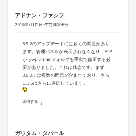
と
の
アドナン・ファシフ
イ
2013年7月12日 午前3時06分
ン
タ
3.5.2のアップデートには多くの問題があり
ラ
ます。管理パネルが表示されなくなり、FTP
ク
からwp-adminフォルダを手動で修正する必
シ
要がありました。これは残念です。まず
3.5.2には複数の問題が含まれており、さら
ョ
に3.6はさらに遅延しています。
ン
返信する
ガウタム・タパール