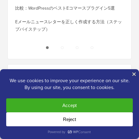
バイス
比較：WordPressのベストEコマースプラグイン5選
Squa
Eメールニュースレターを正しく作成する方法（ステッ
プバイステップ）
ダウンタ
ーバー
セール＆クーポン
(すべて表示)
DesignEvoクーポン
DesignEvoプレミアムロゴ作成サービスが
25%オフになります。
VisualModo クーポン