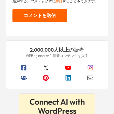
通知する。コメントせずに
購読
することもできます。
プ
2,000,000人以上
の読者
ラ
WPBeginnerから最新コンテンツを入手
イ
マ
リ
サ
イ
ド
バ