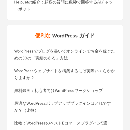
HelpJetの紹介：顧客の質問に数秒で回答するAIチャッ
トボット
便利な
WordPress ガイド
WordPressでブログを書いてオンラインでお金を稼ぐた
WordP
めの30の「実績のある」方法
行する
WordPressウェブサイトを構築するには実際いくらかか
SEOを
りますか？
く移行
無料録画：初心者向けWordPressワークショップ
Blog
に）
最適なWordPressポップアッププラグインはどれです
か？（比較）
Wixか
バイス
比較：WordPressのベストEコマースプラグイン5選