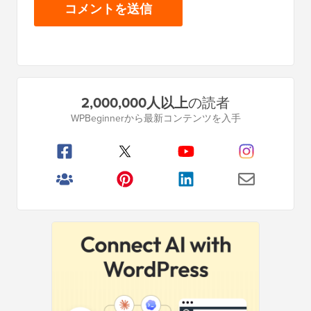
プ
2,000,000人以上
の読者
ラ
WPBeginnerから最新コンテンツを入手
イ
マ
リ
サ
イ
ド
バ
ー