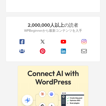
プ
2,000,000人以上
の読者
ラ
WPBeginnerから最新コンテンツを入手
イ
マ
リ
サ
イ
ド
バ
ー