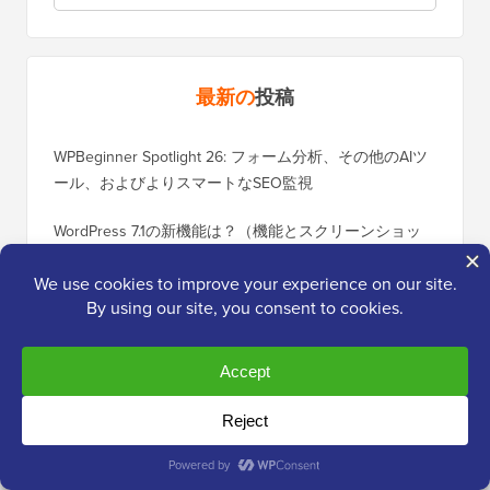
最新の
投稿
WPBeginner Spotlight 26: フォーム分析、その他のAIツ
ール、およびよりスマートなSEO監視
WordPress 7.1の新機能は？（機能とスクリーンショッ
ト）
究極のWordPressスパム保護ガイド–ステップバイステ
ップ（2026）
MCPを使用してAIエージェントとWordPressを接続する
方法（ステップバイステップ）
HelpJetの紹介：顧客の質問に数秒で回答するAIチャッ
トボット