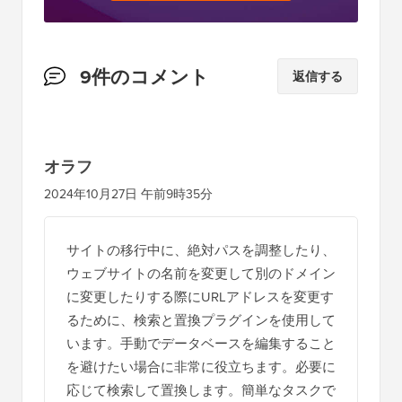
読
9件のコメント
返信する
者
と
の
オラフ
イ
2024年10月27日 午前9時35分
ン
タ
サイトの移行中に、絶対パスを調整したり、
ラ
ウェブサイトの名前を変更して別のドメイン
ク
に変更したりする際にURLアドレスを変更す
シ
るために、検索と置換プラグインを使用して
います。手動でデータベースを編集すること
ョ
を避けたい場合に非常に役立ちます。必要に
ン
応じて検索して置換します。簡単なタスクで