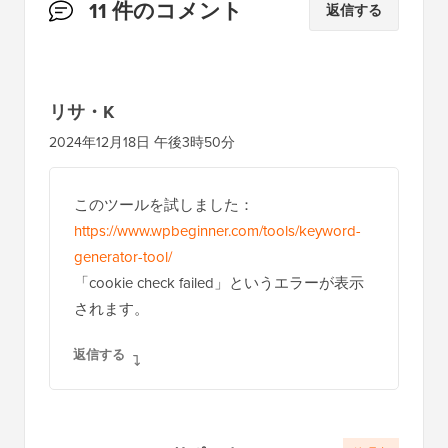
読
11 件のコメント
返信する
者
と
の
リサ・K
イ
2024年12月18日 午後3時50分
ン
タ
このツールを試しました：
ラ
https://www.wpbeginner.com/tools/keyword-
ク
generator-tool/
シ
「cookie check failed」というエラーが表示
されます。
ョ
ン
返信する