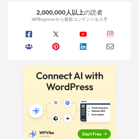
プ
2,000,000人以上
の読者
ラ
WPBeginnerから最新コンテンツを入手
イ
マ
リ
サ
イ
ド
バ
ー