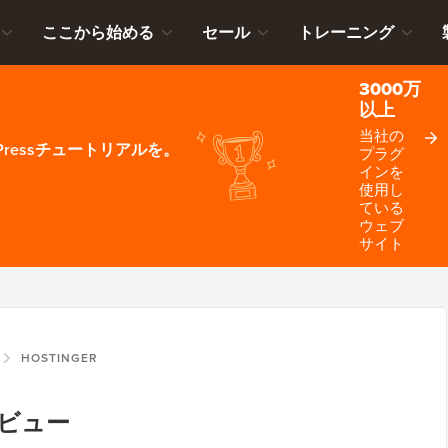
ここから始める
セール
トレーニング
3000万
以上
当社の
ressチュートリアルを。
プラグ
インを
使用し
ている
ウェブ
サイト
HOSTINGER
rレビュー