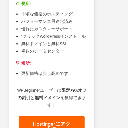
長所:
手頃な価格のホスティング
パフォーマンス最適化済み
優れたカスタマーサポート
1クリックWordPressインストール
無料ドメインと無料SSL
複数のデータセンター
短所:
更新価格は少し高めです
WPBeginnerユーザーは
限定79%オフ
の割引
と
無料ドメイン
を獲得できま
す！
Hostingerにアク