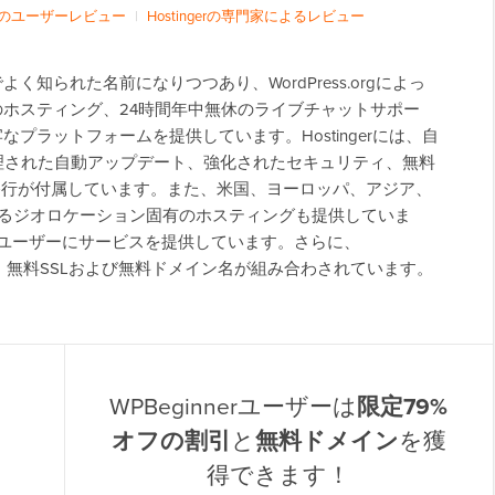
 件のユーザーレビュー
|
Hostingerの専門家によるレビュー
業界でよく知られた名前になりつつあり、WordPress.orgによっ
ホスティング、24時間年中無休のライブチャットサポー
プラットフォームを提供しています。Hostingerには、自
ル、管理された自動アップデート、強化されたセキュリティ、無料
サイト移行が付属しています。また、米国、ヨーロッパ、アジア、
きるジオロケーション固有のホスティングも提供していま
人以上のユーザーにサービスを提供しています。さらに、
割引と、無料SSLおよび無料ドメイン名が組み合わされています。
WPBeginnerユーザーは
限定79%
オフの割引
と
無料ドメイン
を獲
得できます！