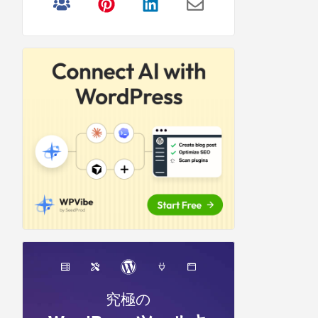
リ
サ
イ
ド
バ
ー
究極の