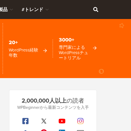
製品
#トレンド
3000+
20+
専門家による
WordPress経験
WordPressチュ
年数
ートリアル
プ
2,000,000人以上
の読者
ラ
WPBeginnerから最新コンテンツを入手
イ
マ