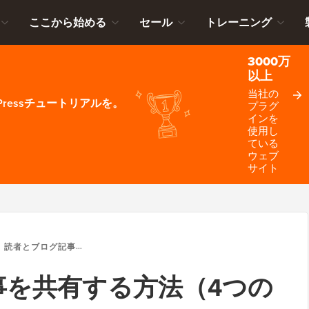
ここから始める
セール
トレーニング
3000万
以上
当社の
ressチュートリアルを。
プラグ
インを
使用し
ている
ウェブ
サイト
読者とブログ記事を共有する方法（4つの方法）
事を共有する方法（4つの