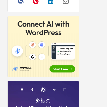
リ
サ
イ
ド
バ
ー
究極の