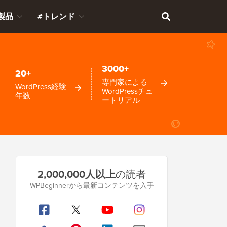
製品
#トレンド
3000+
20+
専門家による
WordPress経験
WordPressチュ
年数
ートリアル
プ
2,000,000人以上
の読者
ラ
WPBeginnerから最新コンテンツを入手
イ
マ