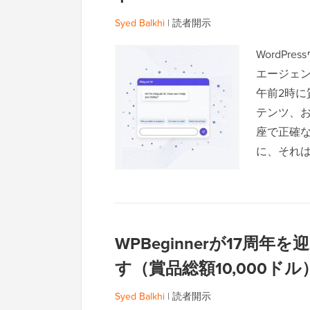
Syed Balkhi
|
読者開示
WordPr
エージェ
午前2時
テンツ、お
座で正確
に、それ
WPBeginnerが17周
す（賞品総額10,000ドル
Syed Balkhi
|
読者開示