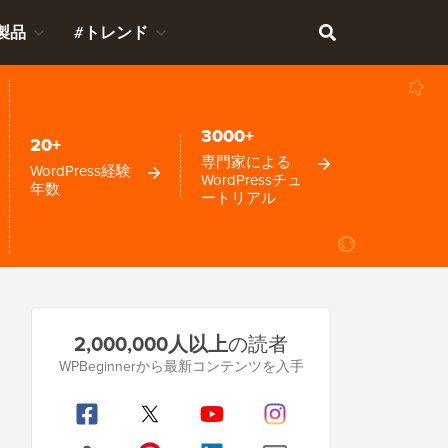
製品
#トレンド
3000+
20+
専門家による
WordPress経験
WordPressチュ
年数
ートリアル
プ
2,000,000人以上
の読者
ラ
WPBeginnerから最新コンテンツを入手
イ
マ