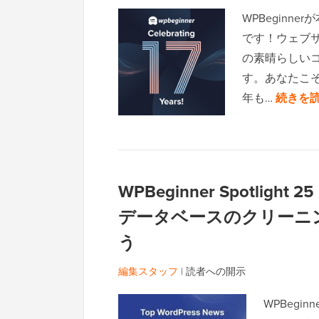
WPBegin
です！ウェブ
の素晴らしい
す。あなたこそ
年も…
続きを読
WPBeginner Spotlig
データベースのクリーニ
う
編集スタッフ
|
読者への開示
WPBegi