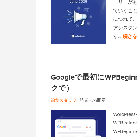
ーリーがあ
ていくことです
につれて、
アシスタ
す…
続きを
Googleで最初にWPBe
クで）
編集スタッフ
|
読者への開示
WordP
WPBegi
WPBeg