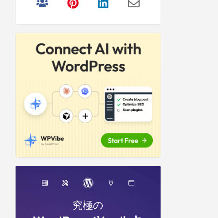
リ
サ
イ
ド
バ
ー
究極の