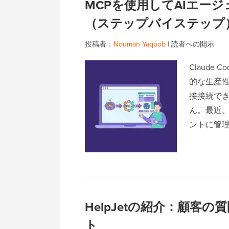
MCPを使用してAIエージェ
（ステップバイステップ
投稿者：
Nouman Yaqoob
|
読者への開示
Claude
的な生産性
接接続で
ん。最近、私
ントに管
HelpJetの紹介：顧客
ト