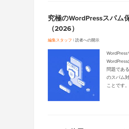
究極のWordPressス
（2026）
編集スタッフ
|
読者への開示
WordP
WordP
問題である
のスパム
ことです