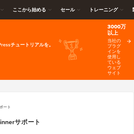
ここから始める
セール
トレーニング
3000万
以上
当社の
ressチュートリアルを。
プラグ
インを
使用し
ている
ウェブ
サイト
サポート
ginnerサポート