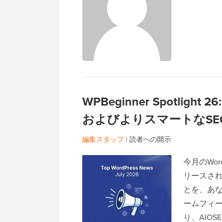
WPBeginner Spotli
およびよりスマートなSE
編集スタッフ
|
読者への開示
今月のWo
リースさ
とを、あな
ームフィ
り、AIO