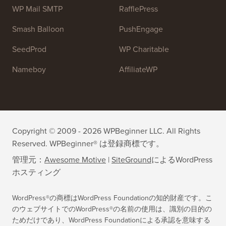
OptinMonster
Duplicator
WPForms
WP Simple Pay
All in One SEO
Easy Digital Downloads
MonsterInsights
SearchWP
WP Mail SMTP
RafflePress
Smash Balloon
PushEngage
SeedProd
WP Charitable
Nameboy
AffiliateWP