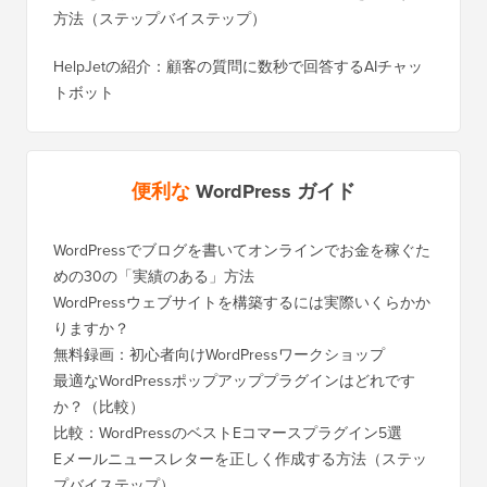
方法（ステップバイステップ）
HelpJetの紹介：顧客の質問に数秒で回答するAIチャッ
トボット
便利な
WordPress ガイド
WordPressでブログを書いてオンラインでお金を稼ぐた
WordP
めの30の「実績のある」方法
行する
WordPressウェブサイトを構築するには実際いくらかか
SEOを
りますか？
く移行
無料録画：初心者向けWordPressワークショップ
Blog
に）
最適なWordPressポップアッププラグインはどれです
か？（比較）
Wixか