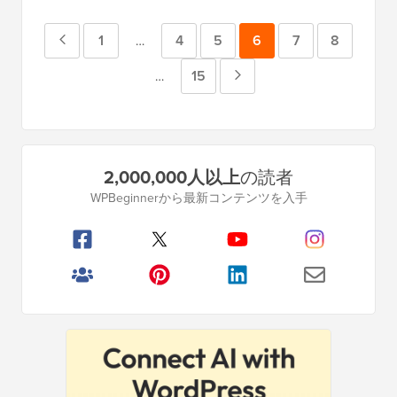
前
ペ
1
ペ
4
ペ
5
ペ
6
ペ
7
ペ
8
中
…
間
の
ー
ー
ー
ー
ー
ー
ペ
15
次
中
…
ペ
間
ペ
ジ
ジ
ジ
ジ
ジ
ジ
ー
の
ー
ペ
ジ
ー
ジ
ペ
ー
プ
は
ジ
2,000,000人以上
の読者
ジ
ー
省
ラ
は
WPBeginnerから最新コンテンツを入手
略
イ
ジ
省
マ
略
リ
サ
イ
ド
バ