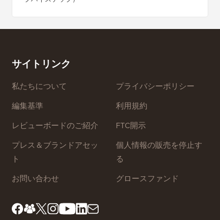
バイス
比較：WordPressのベストEコマースプラグイン5選
Squa
Eメールニュースレターを正しく作成する方法（ステッ
プバイステップ）
ダウンタ
ーバー
サイトリンク
私たちについて
プライバシーポリシー
編集基準
利用規約
レビューボードのご紹介
FTC開示