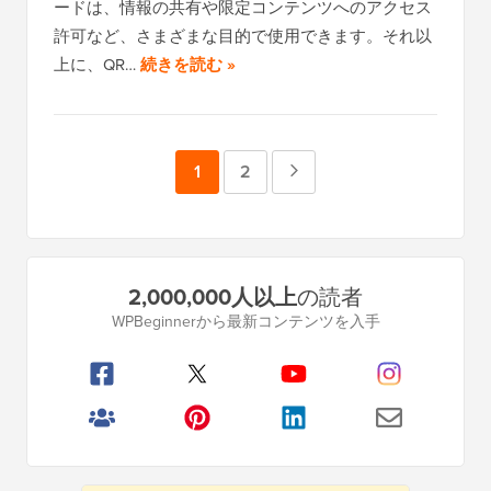
ードは、情報の共有や限定コンテンツへのアクセス
許可など、さまざまな目的で使用できます。それ以
上に、QR…
続きを読む »
ペ
1
ペ
2
次
ー
ー
の
ジ
ジ
ペ
プ
2,000,000人以上
の読者
ー
ラ
WPBeginnerから最新コンテンツを入手
イ
ジ
マ
リ
サ
イ