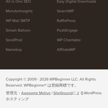
チームに参加しませんか：
採用募集中！
OptinMonster
Duplicator
WPForms
WP Simple Pay
All in One SEO
Easy Digital Downloads
MonsterInsights
SearchWP
WP Mail SMTP
RafflePress
Smash Balloon
PushEngage
SeedProd
WP Charitable
Nameboy
AffiliateWP