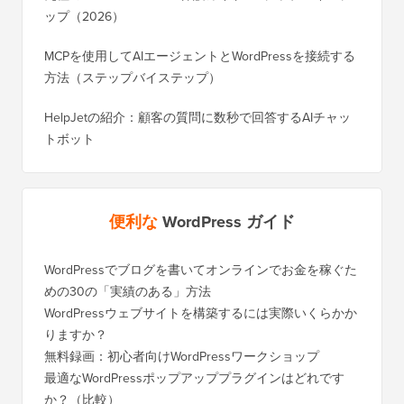
ップ（2026）
MCPを使用してAIエージェントとWordPressを接続する
方法（ステップバイステップ）
HelpJetの紹介：顧客の質問に数秒で回答するAIチャッ
トボット
便利な
WordPress ガイド
WordPressでブログを書いてオンラインでお金を稼ぐた
WordP
めの30の「実績のある」方法
行する
WordPressウェブサイトを構築するには実際いくらかか
SEOを
りますか？
く移行
無料録画：初心者向けWordPressワークショップ
Blog