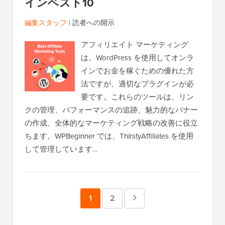
インベスト10
編集スタッフ
|
読者への開示
アフィリエイト マーケティング
は、WordPress を使用してオンラ
インでお金を稼ぐための優れた方
法ですが、適切なプラグインが必
要です。これらのツールは、リン
クの管理、パフォーマンスの追跡、魅力的なバナー
の作成、全体的なマーケティング戦略の改善に役立
ちます。WPBeginner では、ThirstyAffiliates を使用
して管理しています…
ペ
1
ペ
2
次
ー
ー
の