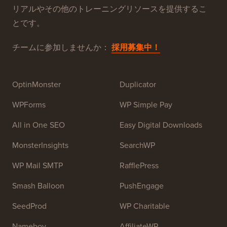
リアルやその他のトレーニングリソースを提供するこ
とです。
チームに参加しませんか：
採用募集中！
OptinMonster
Duplicator
WPForms
WP Simple Pay
All in One SEO
Easy Digital Downloads
MonsterInsights
SearchWP
WP Mail SMTP
RafflePress
Smash Balloon
PushEngage
SeedProd
WP Charitable
Nameboy
AffiliateWP