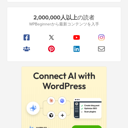
ジ
ジ
ペ
プ
2,000,000人以上
の読者
ー
ラ
WPBeginnerから最新コンテンツを入手
イ
ジ
マ
リ
サ
イ
ド
バ
ー