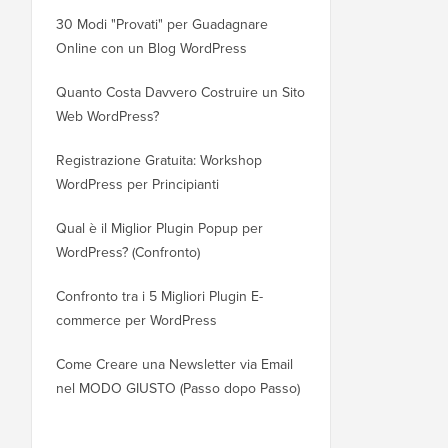
30 Modi "Provati" per Guadagnare
Come Spostare Corrett
Online con un Blog WordPress
Blog da WordPress.co
WordPress.org
Quanto Costa Davvero Costruire un Sito
Web WordPress?
Come Spostare Corret
WordPress su un Nuov
Registrazione Gratuita: Workshop
Perdere la SEO
WordPress per Principianti
Come Passare da Blog
Qual è il Miglior Plugin Popup per
senza Perdere il Posi
WordPress? (Confronto)
Come Passare Corrett
Confronto tra i 5 Migliori Plugin E-
WordPress (Passo dop
commerce per WordPress
Come Passare Corrett
Come Creare una Newsletter via Email
Squarespace a WordPr
nel MODO GIUSTO (Passo dopo Passo)
Come Spostare WordP
Hosting o Server Senza