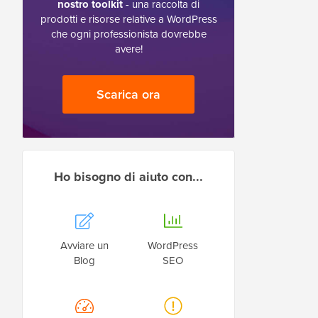
nostro toolkit
- una raccolta di
prodotti e risorse relative a WordPress
che ogni professionista dovrebbe
avere!
Scarica ora
Ho bisogno di aiuto con...
Avviare un
WordPress
Blog
SEO