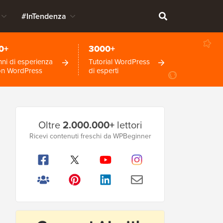
#InTendenza
0+
3000+
ni di esperienza
Tutorial WordPress
on WordPress
di esperti
Barra
Oltre
2.000.000+
lettori
laterale
Ricevi contenuti freschi da WPBeginner
principale