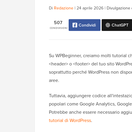
Di
Redazione
|
24 aprile 2026
|
Divulgazione d
507
Condividi
ChatGPT
CONDIVISIONI
Su WPBeginner, creiamo molti tutorial ch
<header> o <footer> del tuo sito WordPre
soprattutto perché WordPress non dispon
aree.
Tuttavia, aggiungere codice all'intestazi
popolari come Google Analytics, Googl
Potrebbe anche essere necessario aggiun
tutorial di WordPress
.