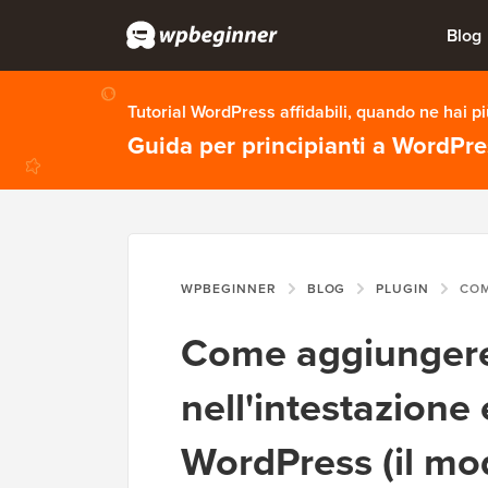
Blog
Tutorial WordPress affidabili, quando ne hai p
Guida per principianti a WordPr
WPBEGINNER
BLOG
PLUGIN
COME AGGIUNGERE C
Come aggiungere
nell'intestazione 
WordPress (il mo