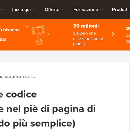
Inizia qui
Offerte
Formazione
Prodotti
30 milioni+
2
iù bisogno.
Siti web che
An
ess
utilizzano i nostri
c
plugin
ODICE NELL'INTESTAZIONE E NEL PIÈ DI PAGINA DI WORDPRESS (IL MODO PIÙ SEMPLICE)
 codice
e nel piè di pagina di
do più semplice)