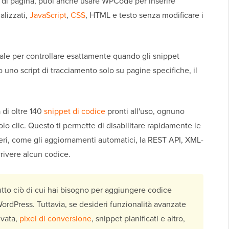
 piè di pagina, puoi anche usare WPCode per inserire
alizzati,
JavaScript
,
CSS
, HTML e testo senza modificare i
nale per controllare esattamente quando gli snippet
uno script di tracciamento solo su pagine specifiche, il
 di oltre 140
snippet di codice
pronti all'uso, ognuno
olo clic. Questo ti permette di disabilitare rapidamente le
eri, come gli aggiornamenti automatici, la REST API, XML-
rivere alcun codice.
tto ciò di cui hai bisogno per aggiungere codice
 WordPress. Tuttavia, se desideri funzionalità avanzate
ivata,
pixel di conversione
, snippet pianificati e altro,