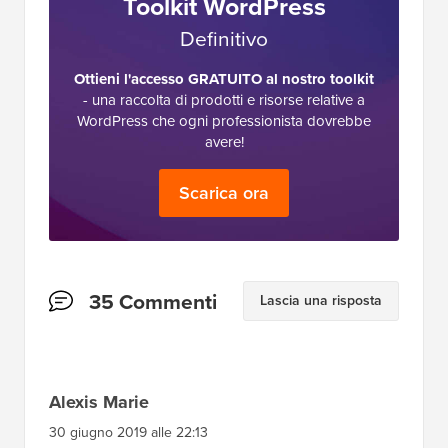
Toolkit WordPress
Definitivo
Ottieni l'accesso GRATUITO al nostro toolkit
- una raccolta di prodotti e risorse relative a
WordPress che ogni professionista dovrebbe
avere!
Scarica ora
Interazioni
35 Commenti
Lascia una risposta
del
lettore
Alexis Marie
30 giugno 2019 alle 22:13