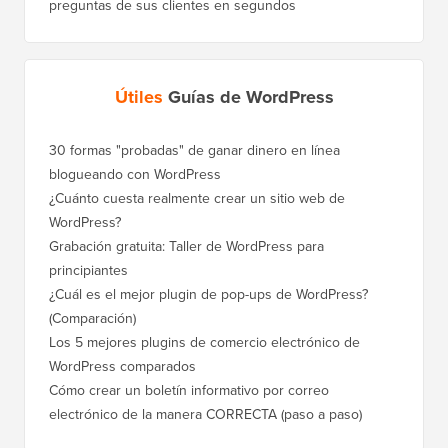
preguntas de sus clientes en segundos
Útiles
Guías de WordPress
30 formas "probadas" de ganar dinero en línea
Cómo mo
blogueando con WordPress
a WordP
¿Cuánto cuesta realmente crear un sitio web de
Cómo m
WordPress?
dominio
Grabación gratuita: Taller de WordPress para
Cómo ca
principiantes
posicio
¿Cuál es el mejor plugin de pop-ups de WordPress?
Cómo ca
(Comparación)
a paso)
Los 5 mejores plugins de comercio electrónico de
Cómo m
WordPress comparados
correct