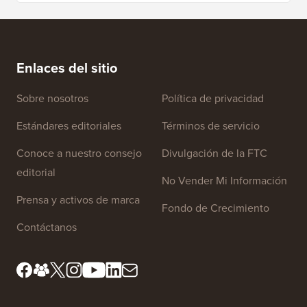
Cómo crear un boletín informativo por correo
Cómo mo
electrónico de la manera CORRECTA (paso a paso)
tiempo 
Enlaces del sitio
Sobre nosotros
Política de privacidad
Estándares editoriales
Términos de servicio
Conoce a nuestro consejo
Divulgación de la FTC
editorial
No Vender Mi Información
Prensa y activos de marca
Fondo de Crecimiento