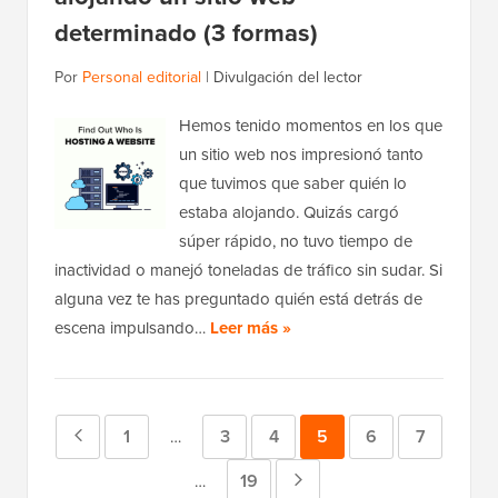
determinado (3 formas)
Por
Personal editorial
|
Divulgación del lector
Hemos tenido momentos en los que
un sitio web nos impresionó tanto
que tuvimos que saber quién lo
estaba alojando. Quizás cargó
súper rápido, no tuvo tiempo de
inactividad o manejó toneladas de tráfico sin sudar. Si
alguna vez te has preguntado quién está detrás de
escena impulsando…
Leer más »
Página
Página
1
Página
3
Página
4
Página
5
Página
6
Página
7
Páginas
…
provisionales
anterior
Página
19
Página
Páginas
…
omitidas