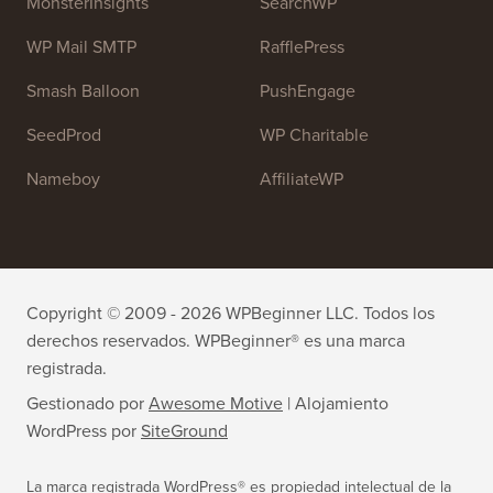
MonsterInsights
SearchWP
WP Mail SMTP
RafflePress
Smash Balloon
PushEngage
SeedProd
WP Charitable
Nameboy
AffiliateWP
Copyright © 2009 - 2026 WPBeginner LLC. Todos los
derechos reservados. WPBeginner® es una marca
registrada.
Gestionado por
Awesome Motive
|
Alojamiento
WordPress
por
SiteGround
La marca registrada WordPress® es propiedad intelectual de la