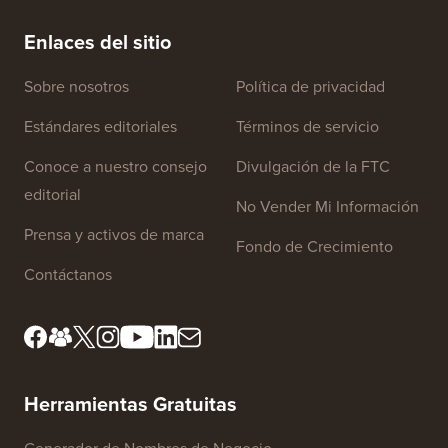
electrónico de la manera CORRECTA (paso a paso)
tiempo 
Enlaces del sitio
Sobre nosotros
Política de privacidad
Estándares editoriales
Términos de servicio
Conoce a nuestro consejo
Divulgación de la FTC
editorial
No Vender Mi Información
Prensa y activos de marca
Fondo de Crecimiento
Contáctanos