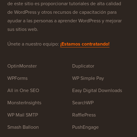
Acerca de WPBeginner®
WPBeginner es un sitio de recursos gratuitos de
WordPress para principiantes. WPBeginner fue fundado
en julio de 2009 por
Syed Balkhi
. El objetivo principal
de este sitio es proporcionar tutoriales de alta calidad
de WordPress y otros recursos de capacitación para
ayudar a las personas a aprender WordPress y mejorar
sus sitios web.
Únete a nuestro equipo:
¡Estamos contratando!
OptinMonster
Duplicator
WPForms
WP Simple Pay