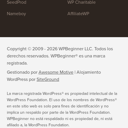
All in One SEO
Easy Digital Downloads
MonsterInsights
SearchWP
WP Mail SMTP
RafflePress
Smash Balloon
PushEngage
SeedProd
WP Charitable
Nameboy
AffiliateWP
Copyright © 2009 - 2026 WPBeginner LLC. Todos los
derechos reservados. WPBeginner® es una marca
registrada.
Gestionado por
Awesome Motive
|
Alojamiento