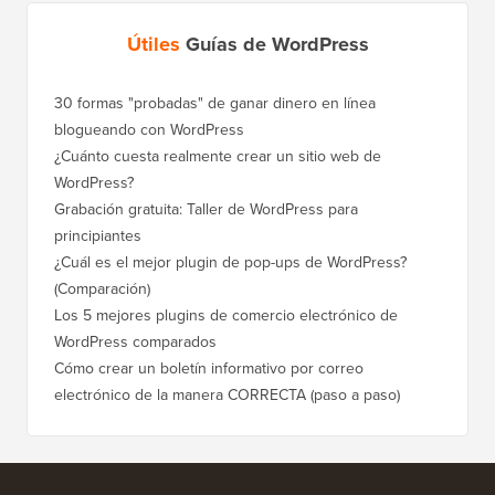
Útiles
Guías de WordPress
30 formas "probadas" de ganar dinero en línea
Cómo mo
blogueando con WordPress
a WordP
¿Cuánto cuesta realmente crear un sitio web de
Cómo m
WordPress?
dominio
Grabación gratuita: Taller de WordPress para
Cómo ca
principiantes
posicio
¿Cuál es el mejor plugin de pop-ups de WordPress?
Cómo ca
(Comparación)
a paso)
Los 5 mejores plugins de comercio electrónico de
Cómo m
WordPress comparados
correct
Cómo crear un boletín informativo por correo
Cómo mo