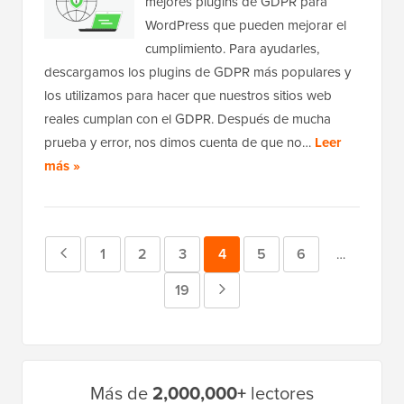
mejores plugins de GDPR para
WordPress que pueden mejorar el
cumplimiento. Para ayudarles,
descargamos los plugins de GDPR más populares y
los utilizamos para hacer que nuestros sitios web
reales cumplan con el GDPR. Después de mucha
prueba y error, nos dimos cuenta de que no…
Leer
más »
Página
Página
1
Página
2
Página
3
Página
4
Página
5
Página
6
Páginas
…
provisional
anterior
Página
19
Página
omitidas
siguiente
Barra
Más de
2,000,000+
lectores
lateral