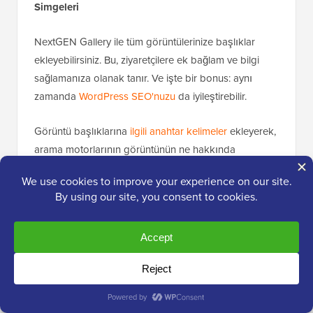
Simgeleri
NextGEN Gallery ile tüm görüntülerinize başlıklar
ekleyebilirsiniz. Bu, ziyaretçilere ek bağlam ve bilgi
sağlamanıza olanak tanır. Ve işte bir bonus: aynı
zamanda
WordPress SEO'nuzu
da iyileştirebilir.
Görüntü başlıklarına
ilgili anahtar kelimeler
ekleyerek,
arama motorlarının görüntünün ne hakkında
olduğunu anlamasına yardımcı olabilirsiniz. Bu arama
motorları daha sonra görüntülerinizi bu tür içerik
arayan kişilere gösterebilir.
Kullanıcıların Google'ın onları daha iyi indekslemesine
yardımcı olmak için bu bilgileri doldurmalarını her
zaman tavsiye ederim.
Ve işte harika bir özellik: NextGEN'deki bazı galeri