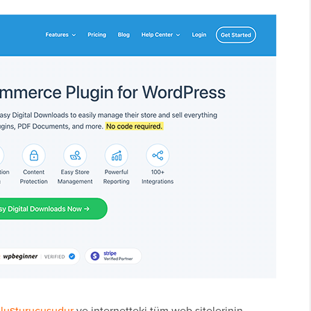
 oluşturucusudur
ve internetteki tüm web sitelerinin