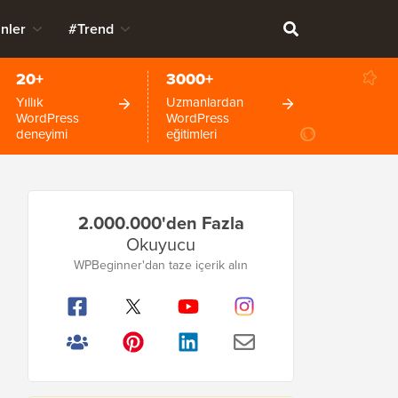
nler
#Trend
20+
3000+
Yıllık
Uzmanlardan
WordPress
WordPress
deneyimi
eğitimleri
Birincil
2.000.000'den Fazla
Kenar
Okuyucu
Çubuğu
WPBeginner'dan taze içerik alın