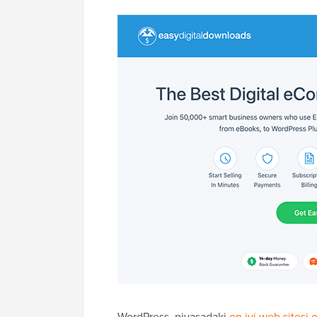
WordPress, piyasadaki
en iyi web sitesi