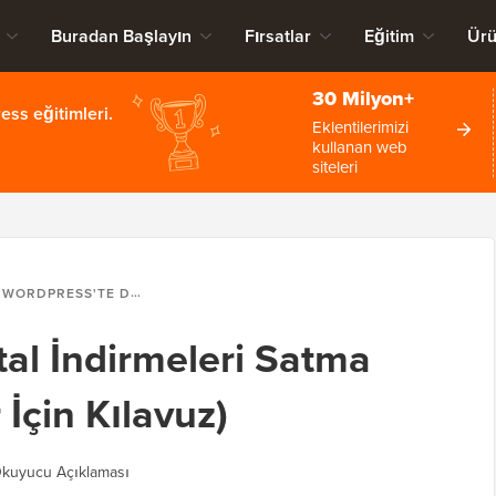
Buradan Başlayın
Fırsatlar
Eğitim
Ürü
30 Milyon+
ss eğitimleri.
Eklentilerimizi
kullanan web
siteleri
WORDPRESS'TE DIJITAL İNDIRMELERI SATMA (YENI BAŞLAYANLAR İÇIN KILAVUZ)
tal İndirmeleri Satma
 İçin Kılavuz)
kuyucu Açıklaması