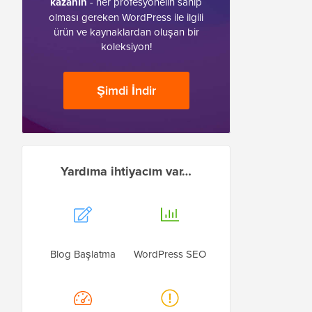
kazanın
- her profesyonelin sahip
olması gereken WordPress ile ilgili
ürün ve kaynaklardan oluşan bir
koleksiyon!
Şimdi İndir
Yardıma ihtiyacım var…
Blog Başlatma
WordPress SEO