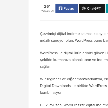
261
Paylaş
ChatGPT
PAYLAŞIMLAR
Çevrimiçi dijital indirme satmak kolay olma
müzik sunuyor olun, WordPress bunu basit
WordPress ile dijital ürünlerinizi güvenli b
şekilde kurmanıza olanak tanır ve indirmel
sağlar.
WPBeginner ve diğer markalarımızda, eklen
Digital Downloads ile birlikte WordPres
kombinasyon.
Bu kılavuzda, WordPress'te dijital indirm