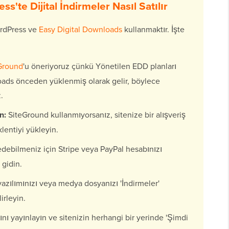
s'te Dijital İndirmeler Nasıl Satılır
ordPress ve
Easy Digital Downloads
kullanmaktır. İşte
Ground
'u öneriyoruz çünkü Yönetilen EDD planları
ads önceden yüklenmiş olarak gelir, böylece
.
n:
SiteGround kullanmıyorsanız, sitenize bir alışveriş
lentiyi yükleyin.
debilmeniz için Stripe veya PayPal hesabınızı
 gidin.
 yazılımınızı veya medya dosyanızı 'İndirmeler'
irleyin.
nı yayınlayın ve sitenizin herhangi bir yerinde 'Şimdi