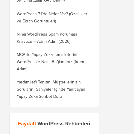
ve Daha Akıllı SEO İzleme
WordPress 7.1'de Neler Var? (Özellikler
ve Ekran Görüntüleri)
Nihai WordPress Spam Koruması
Kılavuzu – Adım Adım (2026)
MCP ile Yapay Zeka Temsilcilerini
WordPress'e Nasıl Bağlarsınız (Adım
Adım)
YardımJet'i Tanıtın: Müşterilerinizin
Sorularını Saniyeler İçinde Yanıtlayan
Yapay Zeka Sohbet Botu
Faydalı
WordPress Rehberleri