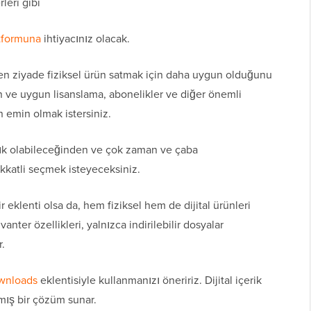
leri gibi
atformuna
ihtiyacınız olacak.
rden ziyade fiziksel ürün satmak için daha uygun olduğunu
an ve uygun lisanslama, abonelikler ve diğer önemli
n emin olmak istersiniz.
şık olabileceğinden ve çok zaman ve çaba
kkatli seçmek isteyeceksiniz.
r eklenti olsa da, hem fiziksel hem de dijital ürünleri
anter özellikleri, yalnızca indirilebilir dosyalar
r.
ownloads
eklentisiyle kullanmanızı öneririz. Dijital içerik
nmış bir çözüm sunar.