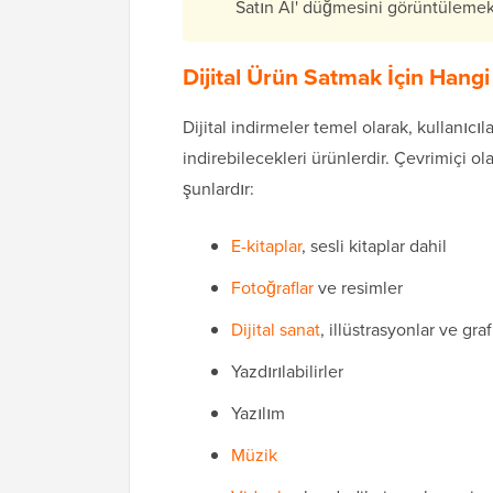
Satın Al' düğmesini görüntülemek 
Dijital Ürün Satmak İçin Hangi
Dijital indirmeler temel olarak, kullanıcıl
indirebilecekleri ürünlerdir. Çevrimiçi ola
şunlardır:
E-kitaplar
, sesli kitaplar dahil
Fotoğraflar
ve resimler
Dijital sanat
, illüstrasyonlar ve graf
Yazdırılabilirler
Yazılım
Müzik