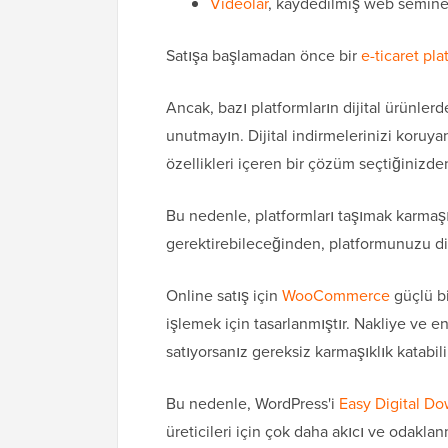
Videolar
, kaydedilmiş web seminer
Satışa başlamadan önce bir
e-ticaret pl
Ancak, bazı platformların dijital ürünle
unutmayın. Dijital indirmelerinizi koruy
özellikleri içeren bir çözüm seçtiğinizde
Bu nedenle, platformları taşımak karma
gerektirebileceğinden, platformunuzu di
Online satış için
WooCommerce
güçlü bi
işlemek için tasarlanmıştır. Nakliye ve env
satıyorsanız gereksiz karmaşıklık katabili
Bu nedenle, WordPress'i
Easy Digital D
üreticileri için çok daha akıcı ve odakla