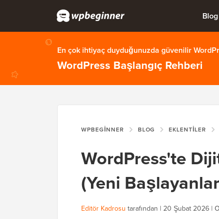
Blog
En çok ihtiyaç duyduğunuzda güvenilir WordPre
WordPress Başlangıç Rehberi
WPBEGINNER
BLOG
EKLENTILER
WordPress'te Diji
(Yeni Başlayanlar
Editör Kadrosu
tarafından |
20 Şubat 2026
|
O