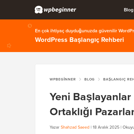
Blog
En çok ihtiyaç duyduğunuzda güvenilir WordPre
WordPress Başlangıç Rehberi
WPBEGINNER
BLOG
BAŞLANGIÇ RE
Yeni Başlayanlar 
Ortaklığı Pazarl
Yazar
Shahzad Saeed
|
18 Aralık 2025
|
Okuyu