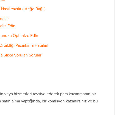
Nasıl Yazılır (İsteğe Bağlı)
malar
aliz Edin
ogunuzu Optimize Edin
rtaklığı Pazarlama Hataları
a Sıkça Sorulan Sorular
ürün veya hizmetleri tavsiye ederek para kazanmanın bir
en satın alma yaptığında, bir komisyon kazanırsınız ve bu