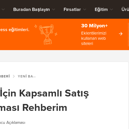
Buradan Başlayın
Fırsatlar
Eğitim
Ürü
30 Milyon+
ss eğitimleri.
Eklentilerimizi
kullanan web
siteleri
HBERI
YENI BAŞLAYANLAR İÇIN KAPSAMLI SATIŞ ORTAKLIĞI PAZARLAMASI REHBERIM
İçin Kapsamlı Satış
aması Rehberim
cu Açıklaması