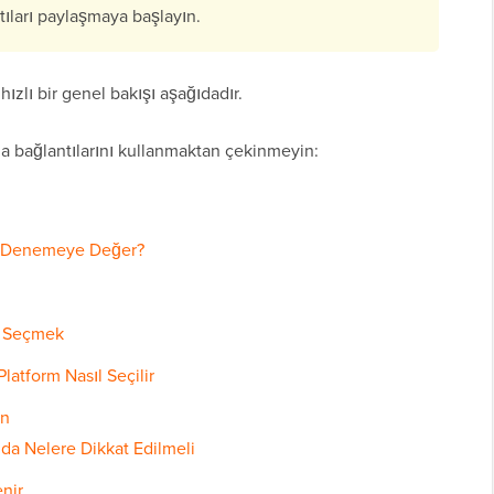
tıları paylaşmaya başlayın.
zlı bir genel bakışı aşağıdadır.
ma bağlantılarını kullanmaktan çekinmeyin:
en Denemeye Değer?
şi Seçmek
Platform Nasıl Seçilir
ın
nda Nelere Dikkat Edilmeli
enir