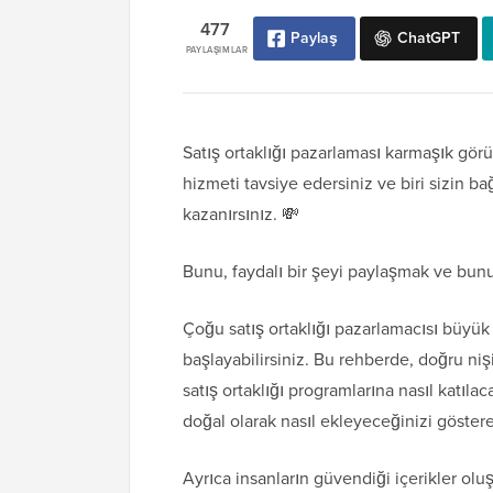
477
Paylaş
ChatGPT
PAYLAŞIMLAR
Satış ortaklığı pazarlaması karmaşık görü
hizmeti tavsiye edersiniz ve biri sizin b
kazanırsınız. 💸
Bunu, faydalı bir şeyi paylaşmak ve bunu
Çoğu satış ortaklığı pazarlamacısı büyük 
başlayabilirsiniz. Bu rehberde, doğru nişi
satış ortaklığı programlarına nasıl katıla
doğal olarak nasıl ekleyeceğinizi göster
Ayrıca insanların güvendiği içerikler olu