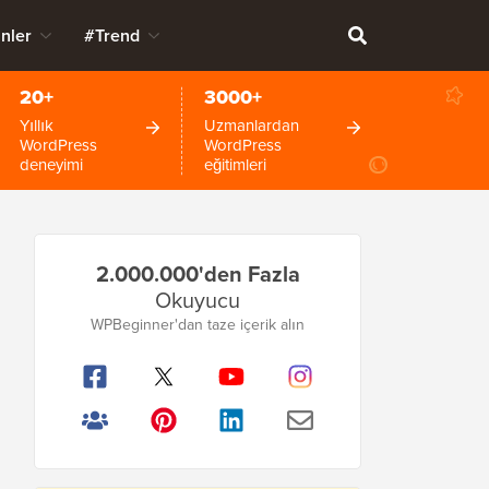
nler
#Trend
20+
3000+
Yıllık
Uzmanlardan
WordPress
WordPress
deneyimi
eğitimleri
Birincil
2.000.000'den Fazla
Kenar
Okuyucu
Çubuğu
WPBeginner'dan taze içerik alın