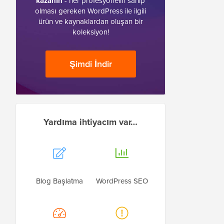
kazanın
- her profesyonelin sahip
olması gereken WordPress ile ilgili
ürün ve kaynaklardan oluşan bir
koleksiyon!
Şimdi İndir
Yardıma ihtiyacım var…
Blog Başlatma
WordPress SEO