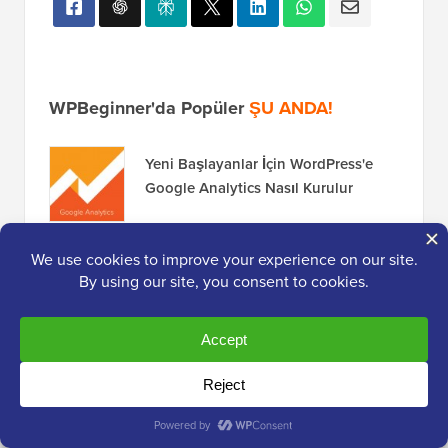
WPBeginner'da Popüler
ŞU ANDA!
Yeni Başlayanlar İçin WordPress'e
Google Analytics Nasıl Kurulur
WordPress'te Veritabanı Bağlantısı
Kurma Hatası Nasıl Düzeltilir
WordPress Tema Değiştirmeden
Önce Yapmanız Gereken 13 Şey
Açıklandı: Bugün E-posta Listesi