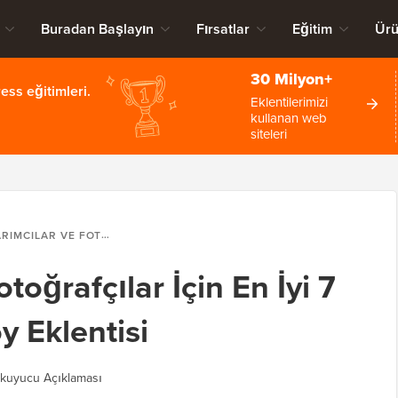
Buradan Başlayın
Fırsatlar
Eğitim
Ürü
30 Milyon+
ss eğitimleri.
Eklentilerimizi
kullanan web
siteleri
 FOTOĞRAFÇILAR İÇIN EN İYI 7 WORDPRESS PORTFÖY EKLENTISI
toğrafçılar İçin En İyi 7
y Eklentisi
kuyucu Açıklaması