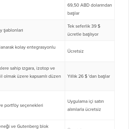
69,50 ABD dolarından
başlar
Tek seferlik 39 $
öy şablonları
ücretle başlıyor
llanarak kolay entegrasyonlu
Ücretsiz
iklere sahip ızgara, izotop ve
hil olmak üzere kapsamlı düzen
Yıllık 26 $ 'dan başlar
Uygulama içi satın
 ve portföy seçenekleri
alımlarla ücretsiz
eneği ve Gutenberg blok