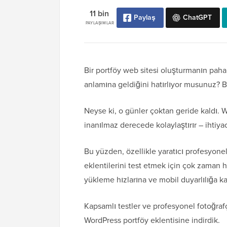
11 bin
Paylaş
ChatGPT
PAYLAŞIMLAR
Bir portföy web sitesi oluşturmanın paha
anlamına geldiğini hatırlıyor musunuz? Bi
Neyse ki, o günler çoktan geride kaldı. 
inanılmaz derecede kolaylaştırır – ihtiya
Bu yüzden, özellikle yaratıcı profesyone
eklentilerini test etmek için çok zaman 
yükleme hızlarına ve mobil duyarlılığa ka
Kapsamlı testler ve profesyonel fotoğrafçı
WordPress portföy eklentisine indirdik.