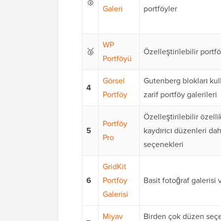
🥈
Galeri
portföyler
WP
🥉
Özelleştirilebilir portf
Portföyü
Görsel
Gutenberg blokları ku
4
Portföy
zarif portföy galerileri
Özelleştirilebilir özell
Portföy
5
kaydırıcı düzenleri da
Pro
seçenekleri
GridKit
6
Portföy
Basit fotoğraf galerisi
Galerisi
Miyav
Birden çok düzen seç