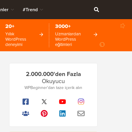
nler
#Trend
20+
3000+
Yıllık
Uzmanlardan
WordPress
WordPress
deneyimi
eğitimleri
Birincil
2.000.000'den Fazla
Kenar
Okuyucu
Çubuğu
WPBeginner'dan taze içerik alın