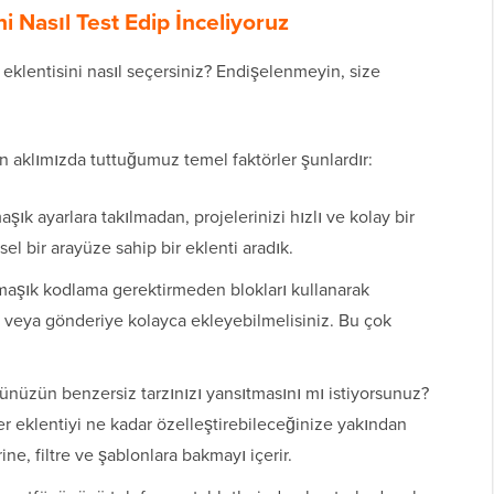
i Nasıl Test Edip İnceliyoruz
 eklentisini nasıl seçersiniz? Endişelenmeyin, size
n aklımızda tuttuğumuz temel faktörler şunlardır:
şık ayarlara takılmadan, projelerinizi hızlı ve kolay bir
el bir arayüze sahip bir eklenti aradık.
maşık kodlama gerektirmeden blokları kullanarak
 veya gönderiye kolayca ekleyebilmelisiniz. Bu çok
yünüzün benzersiz tarzınızı yansıtmasını mı istiyorsunuz?
r eklentiyi ne kadar özelleştirebileceğinize yakından
ine, filtre ve şablonlara bakmayı içerir.