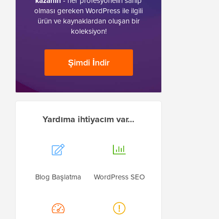
kazanın
- her profesyonelin sahip
olması gereken WordPress ile ilgili
ürün ve kaynaklardan oluşan bir
koleksiyon!
Şimdi İndir
Yardıma ihtiyacım var…
Blog Başlatma
WordPress SEO