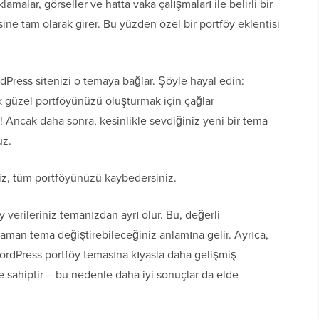
lamalar, görseller ve hatta vaka çalışmaları ile belirli bir
sine tam olarak girer. Bu yüzden özel bir portföy eklentisi
rdPress sitenizi o temaya bağlar. Şöyle hayal edin:
k güzel portföyünüzü oluşturmak için çağlar
 Ancak daha sonra, kesinlikle sevdiğiniz yeni bir tema
uz.
niz, tüm portföyünüzü kaybedersiniz.
y verileriniz temanızdan ayrı olur. Bu, değerli
man tema değiştirebileceğiniz anlamına gelir. Ayrıca,
 WordPress portföy temasına kıyasla daha gelişmiş
e sahiptir – bu nedenle daha iyi sonuçlar da elde