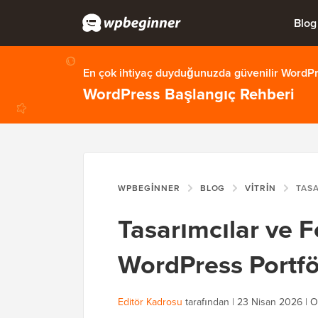
Blog
En çok ihtiyaç duyduğunuzda güvenilir WordPre
WordPress Başlangıç Rehberi
WPBEGINNER
BLOG
VITRIN
TASARIMCILAR VE
Tasarımcılar ve Fo
WordPress Portfö
Editör Kadrosu
tarafından |
23 Nisan 2026
|
O