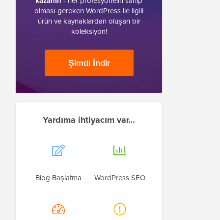
kazanın
- her profesyonelin sahip
olması gereken WordPress ile ilgili
ürün ve kaynaklardan oluşan bir
koleksiyon!
Şimdi İndir
Yardıma ihtiyacım var…
Blog Başlatma
WordPress SEO