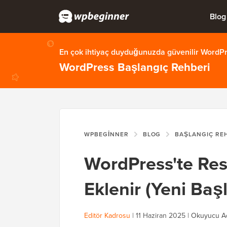
Blog
En çok ihtiyaç duyduğunuzda güvenilir WordPre
WordPress Başlangıç Rehberi
WPBEGINNER
BLOG
BAŞLANGIÇ RE
WordPress'te Resi
Eklenir (Yeni Başl
Editör Kadrosu
|
11 Haziran 2025
|
Okuyucu Aç