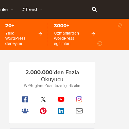
nler
#Trend
20+
3000+
Yıllık
Uzmanlardan
WordPress
WordPress
deneyimi
eğitimleri
Birincil
2.000.000'den Fazla
Kenar
Okuyucu
Çubuğu
WPBeginner'dan taze içerik alın