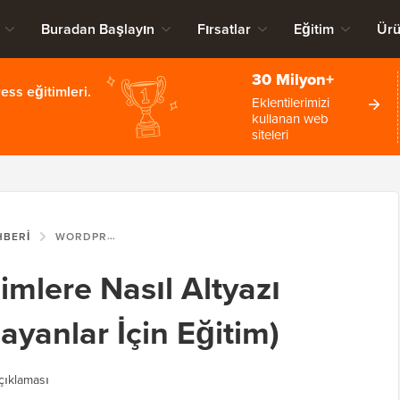
Buradan Başlayın
Fırsatlar
Eğitim
Ürü
30 Milyon+
ss eğitimleri.
Eklentilerimizi
kullanan web
siteleri
HBERI
WORDPRESS'TE RESIMLERE NASIL ALTYAZI EKLENIR (YENI BAŞLAYANLAR İÇIN EĞITIM)
mlere Nasıl Altyazı
ayanlar İçin Eğitim)
ıklaması