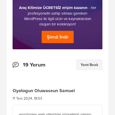
Araç Kitimize ÜCRETSİZ erişim kazanın
- her
profesyonelin sahip olması gereken
WordPress ile ilgili ürün ve kaynaklardan
oluşan bir koleksiyon!
Şimdi İndir
Okuyucu
19 Yorum
Yanıt Bırak
Etkileşimleri
Oyatogun Oluwaseun Samuel
11 Tem 2024, 18:53
wordpress web sitenizde görsellerin olması,