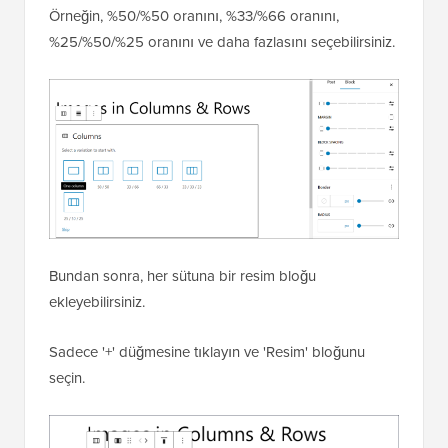
Örneğin, %50/%50 oranını, %33/%66 oranını,
%25/%50/%25 oranını ve daha fazlasını seçebilirsiniz.
Bundan sonra, her sütuna bir resim bloğu
ekleyebilirsiniz.
Sadece '+' düğmesine tıklayın ve 'Resim' bloğunu
seçin.