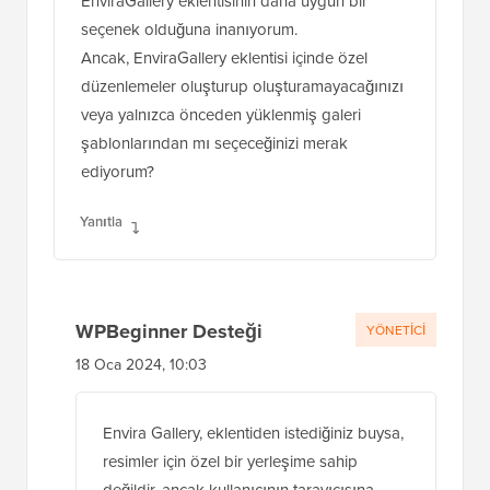
EnviraGallery eklentisinin daha uygun bir
seçenek olduğuna inanıyorum.
Ancak, EnviraGallery eklentisi içinde özel
düzenlemeler oluşturup oluşturamayacağınızı
veya yalnızca önceden yüklenmiş galeri
şablonlarından mı seçeceğinizi merak
ediyorum?
Yanıtla
WPBeginner Desteği
YÖNETICI
18 Oca 2024, 10:03
Envira Gallery, eklentiden istediğiniz buysa,
resimler için özel bir yerleşime sahip
değildir, ancak kullanıcının tarayıcısına