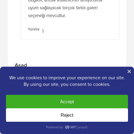
uyum sağlayacak birçok farklı galeri
seçeneği mevcuttur.
Yanıtla
Asad
13 Oca 2024, 02:21
Bu, eksiksiz bir başlangıç rehberiydi
Yanıtla