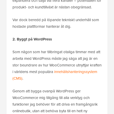
expandera och sälja via flera kanaler – potentialen för
produkt- och kundtillväxt är nästan obegränsad.
Var dock beredd på löpande tekniskt underhåll som
hostade plattformar hanterar åt dig.
2. Byggt på WordPress
Som någon som har tillbringat otaliga timmar med att
arbeta med WordPress måste jag säga att jag är en
stor beundrare av hur WooCommerce utnyttjar kraften
i världens mest populära
innehållshanteringssystem
(CMS)
.
Genom att bygga ovanpå WordPress ger
WooCommerce mig tillgång till alla verktyg och
funktioner jag behöver för att driva en framgångsrik
onlinebutik, utan att behöva byta till en helt ny