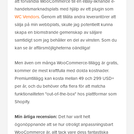
att förvandla WooCommerce till en eBay-liknande e-
handelsmarknadsplats med hjälp av ett plugin som
WC Vendors
. Genom att tillåta andra leverantörer att
sälja på min webbplats, skulle jag potentiellt kunna
skapa en blomstrande gemenskap av säljare
samtidigt som jag behåller en del av vinsten. Som du
kan se är affärsmöjligheterna oändliga!
Men även om många WooCommerce-tillägg är gratis,
kommer de mest kraftfulla med dolda kostnader.
Premiumtillägg kan kosta mellan 49 och 299 USD+
per år, och du behöver ofta flera för att matcha
funktionaliteten "out-of-the-box" hos plattformar som
Shopify.
Min ärliga recension:
Det har varit helt
ögonöppnande att se hur otroligt anpassningsbart
WooCommerce är, allt tack vare dess fantastiska