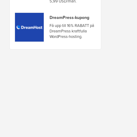
5,99 USD/mån.
DreamPress-kupong
Få upp till 16% RABATT på
DreamPress kraftfulla
WordPress-hosting.