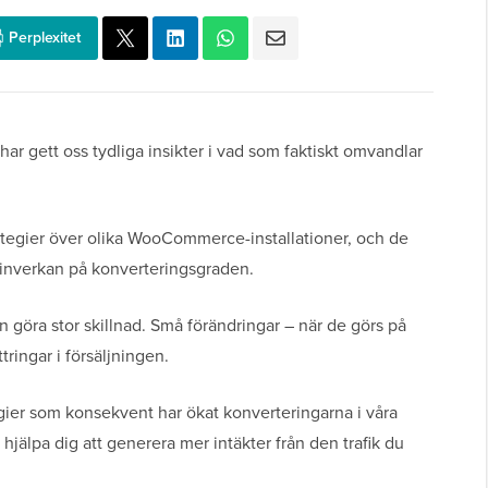
Perplexitet
ar gett oss tydliga insikter i vad som faktiskt omvandlar
trategier över olika WooCommerce-installationer, och de
g inverkan på konverteringsgraden.
kan göra stor skillnad. Små förändringar – när de görs på
tringar i försäljningen.
tegier som konsekvent har ökat konverteringarna i våra
jälpa dig att generera mer intäkter från den trafik du