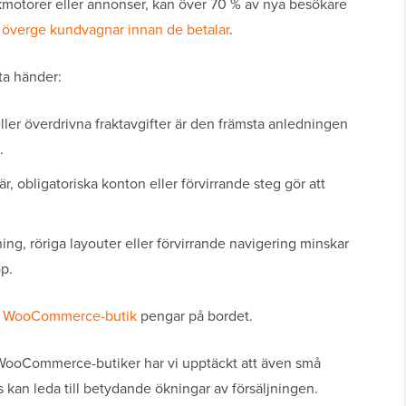
ökmotorer eller annonser, kan över 70 % av nya besökare
överge kundvagnar innan de betalar
.
tta händer:
ler överdrivna fraktavgifter är den främsta anledningen
.
, obligatoriska konton eller förvirrande steg gör att
g, röriga layouter eller förvirrande navigering minskar
p.
n
WooCommerce-butik
pengar på bordet.
 WooCommerce-butiker har vi upptäckt att även små
s kan leda till betydande ökningar av försäljningen.