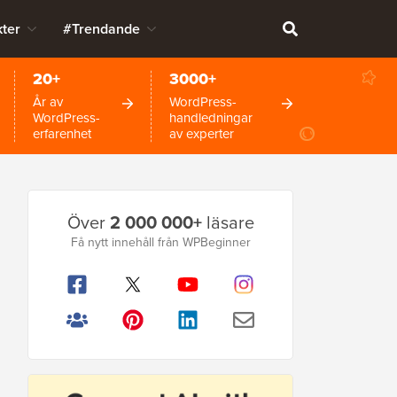
ter
#Trendande
20+
3000+
År av
WordPress-
WordPress-
handledningar
erfarenhet
av experter
Primär
Över
2 000 000+
läsare
sidofält
Få nytt innehåll från WPBeginner