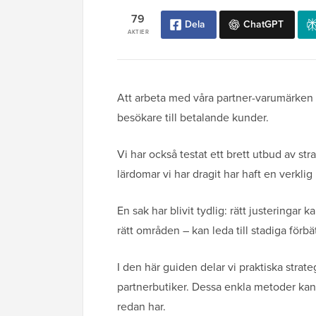
79
Dela
ChatGPT
AKTIER
Att arbeta med våra partner-varumärken h
besökare till betalande kunder.
Vi har också testat ett brett utbud av s
lärdomar vi har dragit har haft en verkli
En sak har blivit tydlig: rätt justeringar 
rätt områden – kan leda till stadiga förbät
I den här guiden delar vi praktiska stra
partnerbutiker. Dessa enkla metoder kan h
redan har.