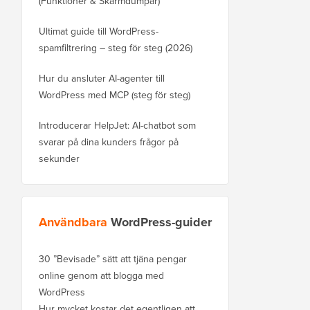
(Funktioner & Skärmdumpar)
Ultimat guide till WordPress-
spamfiltrering – steg för steg (2026)
Hur du ansluter AI-agenter till
WordPress med MCP (steg för steg)
Introducerar HelpJet: AI-chatbot som
svarar på dina kunders frågor på
sekunder
Användbara
WordPress-guider
30 ”Bevisade” sätt att tjäna pengar
online genom att blogga med
WordPress
Hur mycket kostar det egentligen att