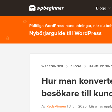
Blogg
Pålitliga WordPress-handledningar, när du b
Nybörjarguide till WordPress
WPBEGINNER
BLOGG
HANDLEDNIN
Hur man konver
besökare till kund
Av
Redaktionen
|
3 juni 2025
|
Läsarnas uppl