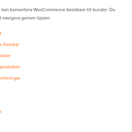
t du kan konvertera WooCommerce-besökare till kunder. Du
t navigera genom tipsen:
t
k föredrar
sidor
 produkter
erteringar
r