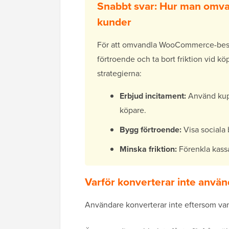
Snabbt svar: Hur man omv
kunder
För att omvandla WooCommerce-besök
förtroende och ta bort friktion vid kö
strategierna:
Erbjud incitament:
Använd kupo
köpare.
Bygg förtroende:
Visa sociala b
Minska friktion:
Förenkla kassa
Varför konverterar inte anvä
Användare konverterar inte eftersom vanli