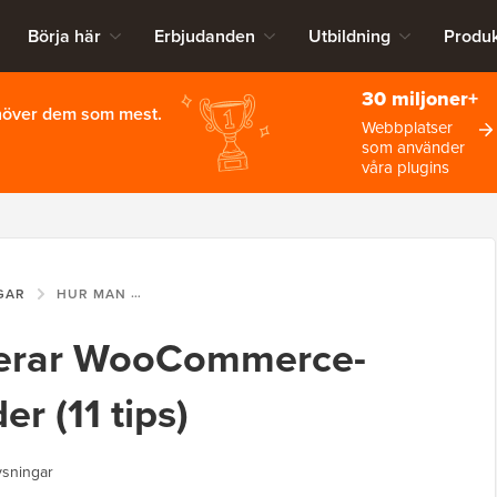
Börja här
Erbjudanden
Utbildning
Produk
30 miljoner+
ehöver dem som mest.
Webbplatser
som använder
våra plugins
GAR
HUR MAN KONVERTERAR WOOCOMMERCE-BESÖKARE TILL KUNDER (11 TIPS)
terar WooCommerce-
er (11 tips)
ysningar