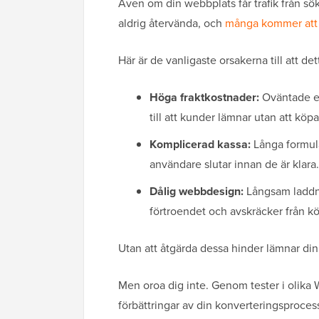
Även om din webbplats får trafik från s
aldrig återvända, och
många kommer att 
Här är de vanligaste orsakerna till att de
Höga fraktkostnader:
Oväntade el
till att kunder lämnar utan att köpa
Komplicerad kassa:
Långa formulär
användare slutar innan de är klara.
Dålig webbdesign:
Långsam laddnin
förtroendet och avskräcker från kö
Utan att åtgärda dessa hinder lämnar di
Men oroa dig inte. Genom tester i olika
förbättringar av din konverteringsproces