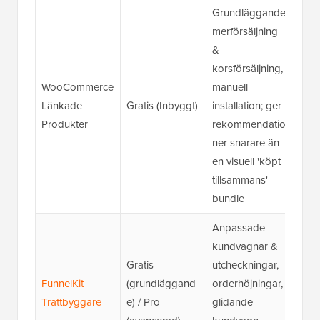
Grundläggande
merförsäljning
&
korsförsäljning,
Enkl
WooCommerce
manuell
kost
Länkade
Gratis (Inbyggt)
installation; ger
rek
Produkter
rekommendatio
ner;
ner snarare än
nybö
en visuell 'köpt
tillsammans'-
bundle
Anpassade
kundvagnar &
Avan
Gratis
utcheckningar,
anpa
FunnelKit
(grundläggand
orderhöjningar,
opti
Trattbyggare
e) / Pro
glidande
utch