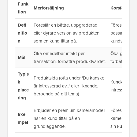
Funk
Merförsäljning
Korsförsäljn
tion
Defi
Föreslår en bättre, uppgraderad
Föreslår komp
nitio
eller dyrare version av produkten
passar bra i
n
som en kund tittar på.
kundvagnen e
Öka omedelbar intäkt per
Öka genomsni
Mål
transaktion, förbättra produktvärdet.
förbättra ku
Typis
Produktsida (ofta under 'Du kanske
k
Kundvagnssid
är intresserad av...' eller liknande,
place
intresserad av.
beroende på ditt tema)
ring
Erbjuder en premium kameramodell
Föreslår ett m
Exe
när en kund tittar på en
kameraväska 
mpel
grundläggande.
sin kundvagn