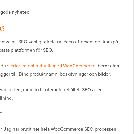
t goda nyheter:
t?
 mycket SEO-vänligt direkt ur lådan eftersom det körs på
ästa plattformen för SEO.
r du
startar en onlinebutik med WooCommerce
, beror dina
ägger till. Dina produktnamn, beskrivningar och bilder.
ar koden, men du hanterar innehållet. SEO är en
lning.
?"
 för. Jag har brutit ner hela WooCommerce SEO-processen i