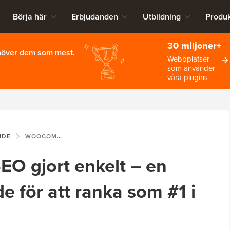
Börja här
Erbjudanden
Utbildning
Produk
30 miljoner+
ehöver dem som mest.
Webbplatser
som använder
våra plugins
IDE
WOOCOMMERCE SEO GJORT ENKELT – EN STEG-FÖR-STEG-GUIDE FÖR ATT RANKA SOM #1 I GOOGLE
 gjort enkelt – en
de för att ranka som #1 i