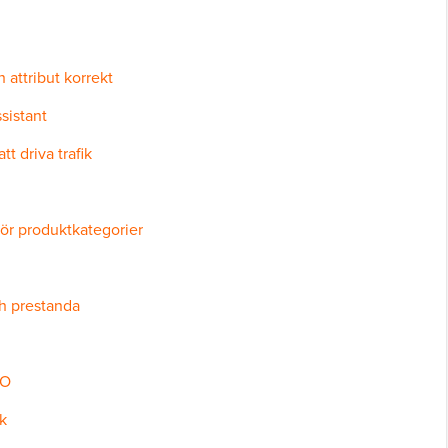
 attribut korrekt
sistant
t driva trafik
 för produktkategorier
h prestanda
EO
ik