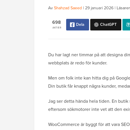
Av
Shahzad Saeed
|
29 januari 2026
|
Läsare
698
Dela
ChatGPT
AKTIER
Du har lagt ner timmar på att designa d
webbplats är redo för kunder.
Men om folk inte kan hitta dig på Google 
Din butik får knappt några kunder, medan 
Jag ser detta hända hela tiden. En butik 
eftersom sökmotorer inte vet att den exis
WooCommerce är byggt för att vara SEO-v