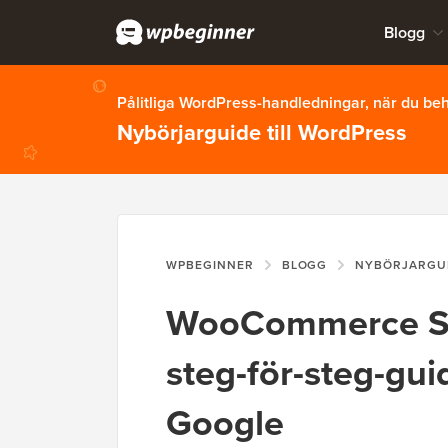
Blogg
Pålitliga WordPress-handledningar, när du b
Nybörjarguide till WordPress
WPBEGINNER
BLOGG
NYBÖRJARGU
WooCommerce SEO
steg-för-steg-gui
Google