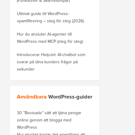
(Funktioner & Skärmdumpar)
Ultimat guide till WordPress-
spamfiltrering – steg för steg (2026)
Hur du ansluter AI-agenter till
WordPress med MCP (steg för steg)
Introducerar HelpJet: AI-chatbot som
svarar på dina kunders frågor på
sekunder
Användbara
WordPress-guider
30 ”Bevisade” sätt att tjäna pengar
online genom att blogga med
WordPress
Hur mycket kostar det egentligen att