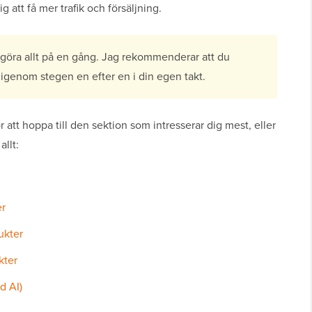
g att få mer trafik och försäljning.
göra allt på en gång. Jag rekommenderar att du
igenom stegen en efter en i din egen takt.
tt hoppa till den sektion som intresserar dig mest, eller
allt:
er
ukter
kter
d AI)