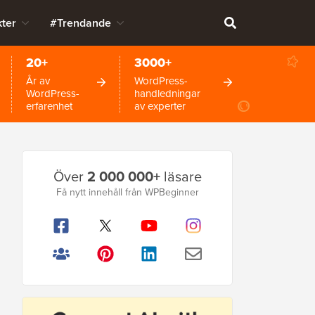
ter
#Trendande
20+
3000+
År av
WordPress-
WordPress-
handledningar
erfarenhet
av experter
Primär
Över
2 000 000+
läsare
sidofält
Få nytt innehåll från WPBeginner