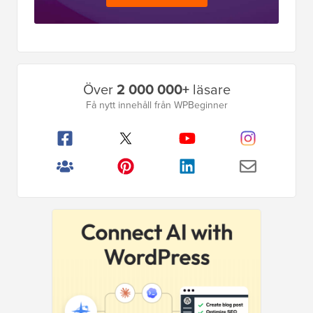
Primär
Över
2 000 000+
läsare
sidofält
Få nytt innehåll från WPBeginner