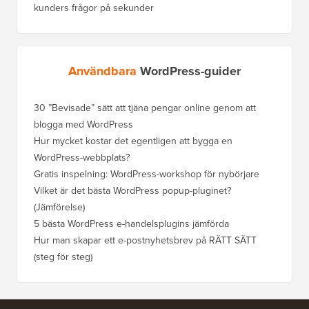
kunders frågor på sekunder
Användbara
WordPress-guider
30 ”Bevisade” sätt att tjäna pengar online genom att
Hur du f
blogga med WordPress
WordPre
Hur mycket kostar det egentligen att bygga en
Hur man
WordPress-webbplats?
att förl
Gratis inspelning: WordPress-workshop för nybörjare
Hur du b
ranknin
Vilket är det bästa WordPress popup-pluginet?
(Jämförelse)
Så här b
steg)
5 bästa WordPress e-handelsplugins jämförda
Hur man