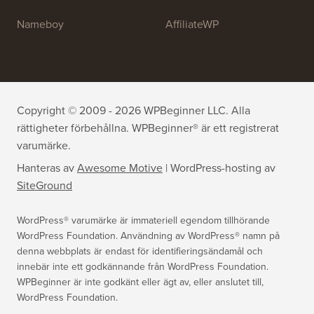
All in One SEO
Easy Digital Downloads
MonsterInsights
SearchWP
WP Mail SMTP
RafflePress
Smash Balloon
PushEngage
SeedProd
WP Charitable
Nameboy
AffiliateWP
Copyright © 2009 - 2026 WPBeginner LLC. Alla
rättigheter förbehållna. WPBeginner® är ett registrerat
varumärke.
Hanteras av
Awesome Motive
|
WordPress-hosting
av