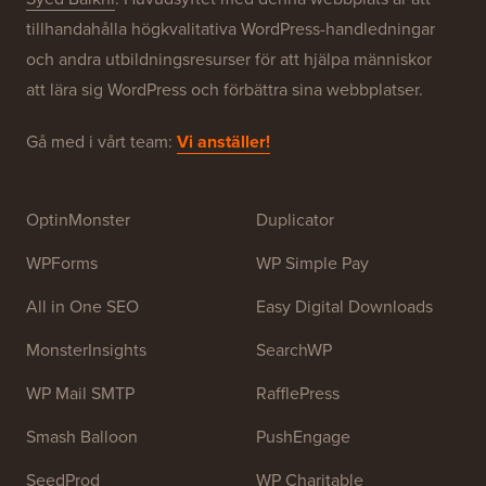
Om WPBeginner®
WPBeginner är en gratis WordPress-resurswebbplats
för nybörjare. WPBeginner grundades i juli 2009 av
Syed Balkhi
. Huvudsyftet med denna webbplats är att
tillhandahålla högkvalitativa WordPress-handledningar
och andra utbildningsresurser för att hjälpa människor
att lära sig WordPress och förbättra sina webbplatser.
Gå med i vårt team:
Vi anställer!
OptinMonster
Duplicator
WPForms
WP Simple Pay