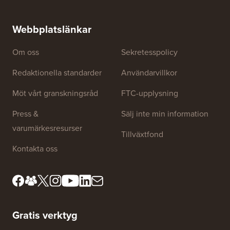
Hur man skapar ett e-postnyhetsbrev på RÄTT SÄTT
(steg för steg)
Hur man 
utan dri
Webbplatslänkar
Om oss
Sekretesspolicy
Redaktionella standarder
Användarvillkor
Möt vårt granskningsråd
FTC-upplysning
Press &
Sälj inte min information
varumärkesresurser
Tillväxtfond