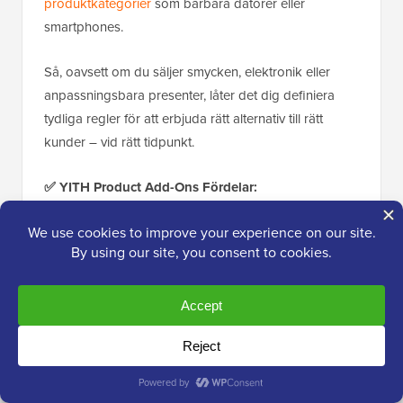
produktkategorier
som bärbara datorer eller
smartphones.
Så, oavsett om du säljer smycken, elektronik eller
anpassningsbara presenter, låter det dig definiera
tydliga regler för att erbjuda rätt alternativ till rätt
kunder – vid rätt tidpunkt.
✅ YITH Product Add-Ons Fördelar:
Lägg till obegränsade produktalternativ med
flexibla inmatningstyper
Visa/dölj alternativ med hjälp av villkorlig logik
Perfekt för merförsäljning av extra tjänster
(garanti, gravyr, etc.)
Fungerar smidigt med de flesta
WooCommerce-teman