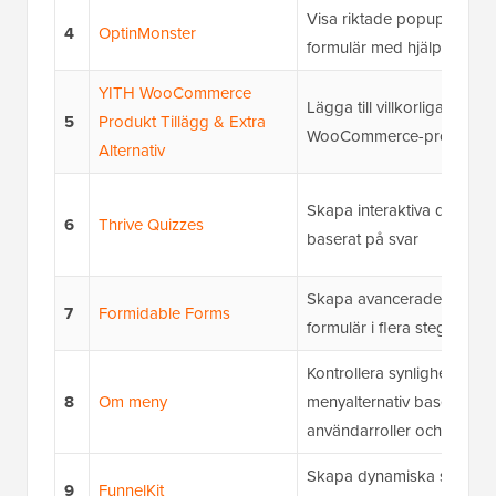
Visa riktade popup-fönste
4
OptinMonster
formulär med hjälp av visn
YITH WooCommerce
Lägga till villkorliga fält till
5
Produkt Tillägg & Extra
WooCommerce-produkter
Alternativ
Skapa interaktiva quiz so
6
Thrive Quizzes
baserat på svar
Skapa avancerade kalkyla
7
Formidable Forms
formulär i flera steg
Kontrollera synligheten för
8
Om meny
menyalternativ baserat på
användarroller och villkor
Skapa dynamiska säljtratt
9
FunnelKit