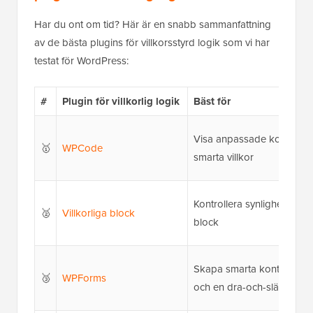
Har du ont om tid? Här är en snabb sammanfattning
av de bästa plugins för villkorsstyrd logik som vi har
testat för WordPress:
#
Plugin för villkorlig logik
Bäst för
Visa anpassade kodavsni
🥇
WPCode
smarta villkor
Kontrollera synligheten fö
🥈
Villkorliga block
block
Skapa smarta kontaktform
🥉
WPForms
och en dra-och-släpp-byg