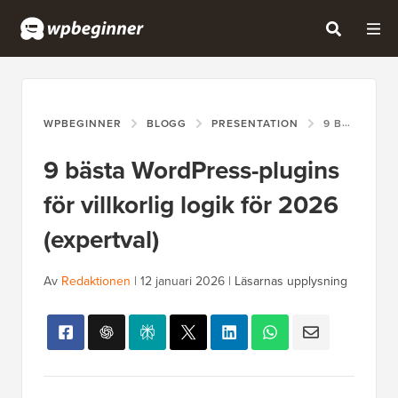
WPBEGINNER
BLOGG
PRESENTATION
9 BÄSTA WORDPRESS-PLUGINS FÖR VILLKORLIG LOGIK FÖR 2026 (EXPERTVAL)
9 bästa WordPress-plugins
för villkorlig logik för 2026
(expertval)
Av
Redaktionen
|
12 januari 2026
|
Läsarnas upplysning