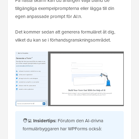
På nästa skärm kan du antingen välja bland de
tillgängliga exempelprompterna eller lägga till din
egen anpassade prompt för AI:n.
Det kommer sedan att generera formuläret åt dig,
vilket du kan se i förhandsgranskningsområdet.
🧑‍💻
Insidertips:
Förutom den AI-drivna
formulärbyggaren har WPForms också: