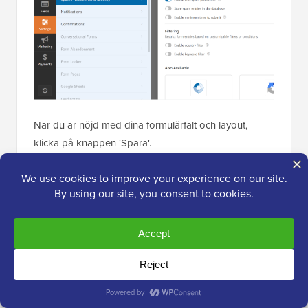
När du är nöjd med dina formulärfält och layout,
klicka på knappen 'Spara'.
Steg 4: Konfigurera aviseringar och
bekräftelser för kontaktformuläret
Nu när du har skapat ditt kontaktformulär är det
viktigt att du konfigurerar formulärets notifierings- och
bekräftelsealternativ på rätt sätt.
Här är en snabb genomgång av varje inställning: