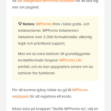
Se
vår detaljerade WPForms-recension
för att lära dig
mer om pluginet.
💡
Notera
:
WPForms
finns i både gratis- och
betalversioner. WPForms betalversion
inkluderar över 2 000 formulärmallar, villkorlig
logik och prioriterad support.
Men om du bara behöver ett grundläggande
kontaktformulär fungerar
WPForms Lite
perfekt, och du kan uppgradera senare om du
behöver fler funktioner.
För att komma igång måste du gå till
WPForms
webbplats
för att registrera ett konto.
Klicka bara på knappen ”Skaffa WPForms nu”, välj en