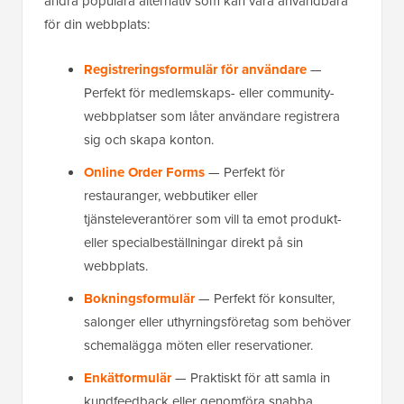
andra populära alternativ som kan vara användbara
för din webbplats:
Registreringsformulär för användare
—
Perfekt för medlemskaps- eller community-
webbplatser som låter användare registrera
sig och skapa konton.
Online Order Forms
— Perfekt för
restauranger, webbutiker eller
tjänsteleverantörer som vill ta emot produkt-
eller specialbeställningar direkt på sin
webbplats.
Bokningsformulär
— Perfekt för konsulter,
salonger eller uthyrningsföretag som behöver
schemalägga möten eller reservationer.
Enkätformulär
— Praktiskt för att samla in
kundfeedback eller genomföra snabba