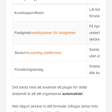
Låt folk visa si
Kundsupportteam
försöka beskr
Få hyresgäste
Fastighets/
webbplatser för fastigheter
underhållsprob
skicka foton f
Samla in elev
Skolor/
eLearning-plattformar
utan att be för
Snabba upp s
Försäkringsbolag
låta kunder f
Det bästa med att använda ett plugin för detta
ändamål är att allt organiseras
automatiskt
.
När någon skickar in ditt formulär, bifogas deras foto