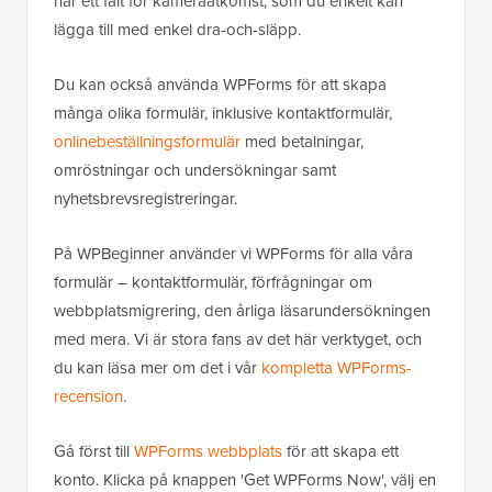
har ett fält för kameraåtkomst, som du enkelt kan
lägga till med enkel dra-och-släpp.
Du kan också använda WPForms för att skapa
många olika formulär, inklusive kontaktformulär,
onlinebeställningsformulär
med betalningar,
omröstningar och undersökningar samt
nyhetsbrevsregistreringar.
På WPBeginner använder vi WPForms för alla våra
formulär – kontaktformulär, förfrågningar om
webbplatsmigrering, den årliga läsarundersökningen
med mera. Vi är stora fans av det här verktyget, och
du kan läsa mer om det i vår
kompletta WPForms-
recension
.
Gå först till
WPForms webbplats
för att skapa ett
konto. Klicka på knappen 'Get WPForms Now', välj en