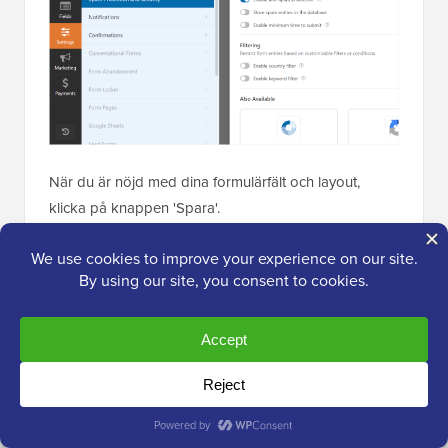
När du är nöjd med dina formulärfält och layout,
klicka på knappen 'Spara'.
Steg 4: Konfigurera aviseringar och
bekräftelser för kontaktformuläret
Nu när du har skapat ditt kontaktformulär är det
viktigt att du konfigurerar formulärets notifierings- och
bekräftelsealternativ på rätt sätt.
Här är en snabb genomgång av varje inställning: