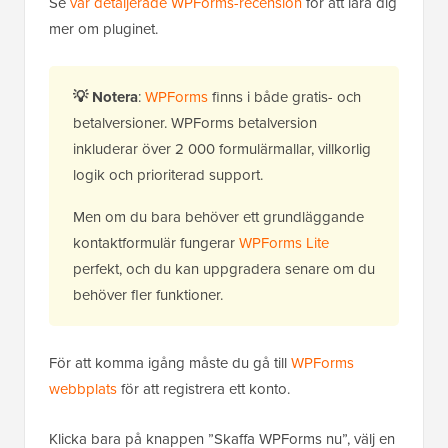
Se
vår detaljerade WPForms-recension
för att lära dig
mer om pluginet.
💡
Notera
:
WPForms
finns i både gratis- och
betalversioner. WPForms betalversion
inkluderar över 2 000 formulärmallar, villkorlig
logik och prioriterad support.
Men om du bara behöver ett grundläggande
kontaktformulär fungerar
WPForms Lite
perfekt, och du kan uppgradera senare om du
behöver fler funktioner.
För att komma igång måste du gå till
WPForms
webbplats
för att registrera ett konto.
Klicka bara på knappen ”Skaffa WPForms nu”, välj en