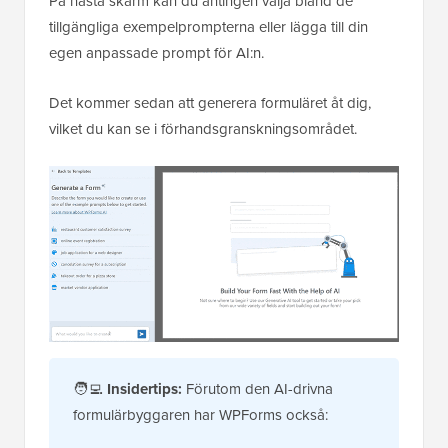
På nästa skärm kan du antingen välja bland de
tillgängliga exempelprompterna eller lägga till din
egen anpassade prompt för AI:n.
Det kommer sedan att generera formuläret åt dig,
vilket du kan se i förhandsgranskningsområdet.
🧑‍💻
Insidertips:
Förutom den AI-drivna
formulärbyggaren har WPForms också: