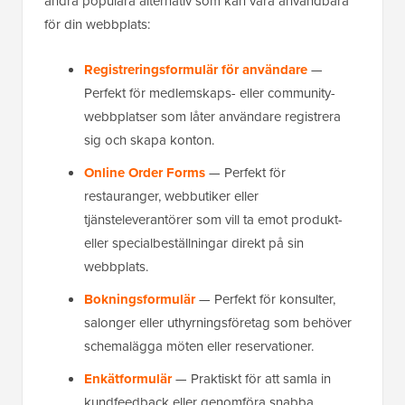
andra populära alternativ som kan vara användbara
för din webbplats:
Registreringsformulär för användare
—
Perfekt för medlemskaps- eller community-
webbplatser som låter användare registrera
sig och skapa konton.
Online Order Forms
— Perfekt för
restauranger, webbutiker eller
tjänsteleverantörer som vill ta emot produkt-
eller specialbeställningar direkt på sin
webbplats.
Bokningsformulär
— Perfekt för konsulter,
salonger eller uthyrningsföretag som behöver
schemalägga möten eller reservationer.
Enkätformulär
— Praktiskt för att samla in
kundfeedback eller genomföra snabba