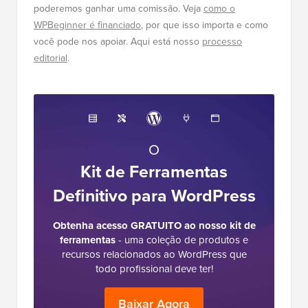
poderemos ganhar uma comissão. Veja
como o
WPBeginner é financiado
, por que isso importa e como
você pode nos apoiar. Aqui está nosso
processo
editorial
.
O
Kit de Ferramentas
Definitivo para WordPress
Obtenha acesso GRATUITO ao nosso kit de
ferramentas
- uma coleção de produtos e
recursos relacionados ao WordPress que
todo profissional deve ter!
Baixar Agora