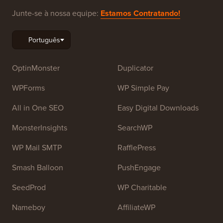
Junte-se à nossa equipe:
Estamos Contratando!
OptinMonster
Duplicator
WPForms
WP Simple Pay
All in One SEO
Easy Digital Downloads
MonsterInsights
SearchWP
WP Mail SMTP
RafflePress
Smash Balloon
PushEngage
SeedProd
WP Charitable
Nameboy
AffiliateWP