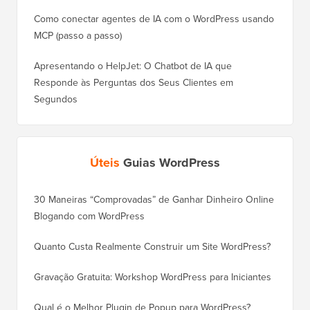
Como conectar agentes de IA com o WordPress usando
MCP (passo a passo)
Apresentando o HelpJet: O Chatbot de IA que
Responde às Perguntas dos Seus Clientes em
Segundos
Úteis
Guias WordPress
30 Maneiras “Comprovadas” de Ganhar Dinheiro Online
Como Mo
Blogando com WordPress
WordPre
Quanto Custa Realmente Construir um Site WordPress?
Como M
Corret
Gravação Gratuita: Workshop WordPress para Iniciantes
Como Mu
Qual é o Melhor Plugin de Popup para WordPress?