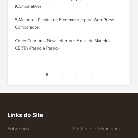
Rankin
(Comparativo)
Como Mu
5 Melhores Plugins de E-commerce para WordPress
(Passo 
Comparados
Como M
Como Criar uma Newsletter por E-mail da Maneira
Corret
CERTA (Passo a Passo)
Como M
Servido
Links do Site
Sobre nós
Política de Privacidade