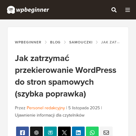
WPBEGINNER
BLOG
SAMOUCZKI
JAK ZATRZYMAĆ PRZEKIEROWANIE WORDPRESS DO STRON SPAMOWYCH (SZYBKA POPRAWKA)
Jak zatrzymać
przekierowanie WordPress
do stron spamowych
(szybka poprawka)
Przez
Personel redakcyjny
|
5 listopada 2025
|
Ujawnienie informacji dla czytelników